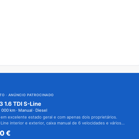
UTO
· ANÚNCIO PATROCINADO
3 1.6 TDI S-Line
1 000
km · Manual · Diesel
 em excelente estado geral e com apenas dois proprietários.
Line interior e exterior, caixa manual de 6 velocidades e vários
50
€