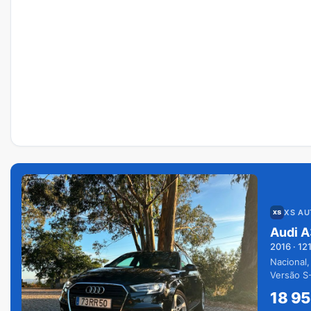
XS A
Audi A
2016
·
12
Nacional,
Versão S-
extras.
18 9