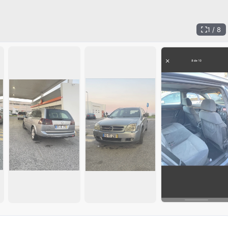
1 / 8
+
3