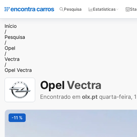
Pesquisa
Estatísticas
Sta
Início
/
Pesquisa
/
Opel
/
Vectra
/
Opel Vectra
Opel
Vectra
Encontrado em
olx.pt
quarta-feira, 
-11 %