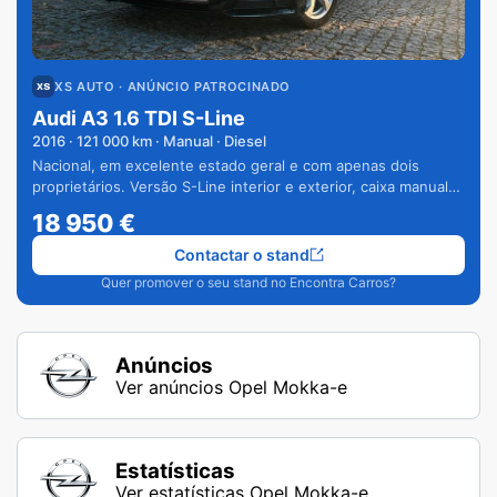
XS AUTO
· ANÚNCIO PATROCINADO
Audi A3 1.6 TDI S-Line
2016
·
121 000
km · Manual · Diesel
Nacional, em excelente estado geral e com apenas dois
proprietários. Versão S-Line interior e exterior, caixa manual
de 6 velocidades e vários extras.
18 950
€
Contactar o stand
Quer promover o seu stand no Encontra Carros?
Anúncios
Ver anúncios Opel Mokka-e
Estatísticas
Ver estatísticas Opel Mokka-e