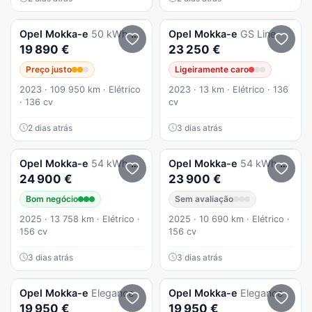
Opel
Mokka-e
50 kWh GS
Opel
Mokka-e
GS Line
19 890 €
23 250 €
Preço justo
Ligeiramente caro
2023 · 109 950 km · Elétrico
2023 · 13 km · Elétrico · 136
· 136 cv
cv
2 dias atrás
3 dias atrás
Opel
Mokka-e
54 kWh GS
Opel
Mokka-e
54 kWh GS
24 900 €
23 900 €
Bom negócio
Sem avaliação
2025 · 13 758 km · Elétrico ·
2025 · 10 690 km · Elétrico ·
156 cv
156 cv
3 dias atrás
3 dias atrás
Opel
Mokka-e
Elegance
Opel
Mokka-e
Elegance
19 950 €
19 950 €