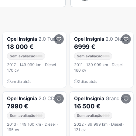
Opel
Insignia
2.0 Turbo D
Opel
Insignia
2.0 Diesel 160CV Impecável Motor de Corrente
18 000 €
6999 €
Sem avaliação
Sem avaliação
2017 · 149 999 km · Diesel ·
2011 · 139 999 km · Diesel ·
170 cv
160 cv
um dia atrás
2 dias atrás
Opel
Insignia
2.0 CDTI Cosmo S/S
Opel
Insignia
Grand Sport 1.5 dci
7990 €
16 500 €
Sem avaliação
Sem avaliação
2013 · 149 160 km · Diesel ·
2022 · 89 999 km · Diesel ·
195 cv
121 cv