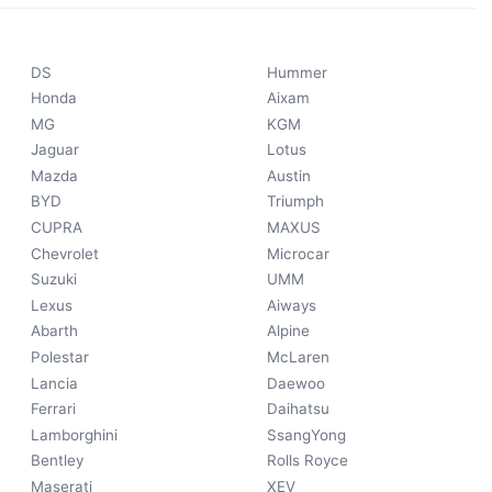
DS
Hummer
Honda
Aixam
MG
KGM
Jaguar
Lotus
Mazda
Austin
BYD
Triumph
CUPRA
MAXUS
Chevrolet
Microcar
Suzuki
UMM
Lexus
Aiways
Abarth
Alpine
Polestar
McLaren
Lancia
Daewoo
Ferrari
Daihatsu
Lamborghini
SsangYong
Bentley
Rolls Royce
Maserati
XEV