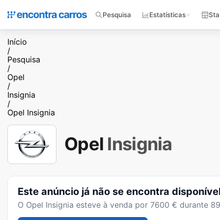
Pesquisa
Estatísticas
Sta
Início
/
Pesquisa
/
Opel
/
Insignia
/
Opel Insignia
Opel
Insignia
Este anúncio já não se encontra disponíve
O
Opel Insignia
esteve à venda por
7600
€ durante
8