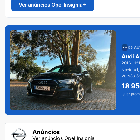
Ver anúncios
Opel Insignia
XS A
Audi A
2016
·
12
Nacional,
Versão S-
extras.
18 9
Quer prom
Anúncios
Ver anúncios Opel Insignia