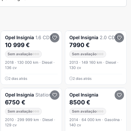
Opel
Insignia
1.6 CDTI executive S/S
Opel
Insignia
2.0 CDTI Cosmo S/S
10 999 €
7990 €
Sem avaliação
Sem avaliação
2018 · 130 000 km · Diesel ·
2013 · 149 160 km · Diesel ·
136 cv
130 cv
2 dias atrás
2 dias atrás
Opel
Insignia
Station Wagon
Opel
Insignia
6750 €
8500 €
Sem avaliação
Sem avaliação
2010 · 299 999 km · Diesel ·
2014 · 64 000 km · Gasolina ·
129 cv
140 cv