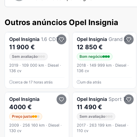
Outros anúncios Opel Insignia
Opel
Insignia
1.6 CDTi Business Edition
Opel
Insignia
Grand Sport 1.6cdti Inovation
11 900 €
12 850 €
Sem avaliação
Bom negócio
2019 · 109 000 km · Diesel ·
2018 · 149 999 km · Diesel ·
136 cv
136 cv
cerca de 17 horas atrás
um dia atrás
Opel
Insignia
Opel
Insignia
Sport Tourer 1.6 CDTi Business Edition
4000 €
11 490 €
Preço justo
Sem avaliação
2009 · 256 160 km · Diesel ·
2017 · 263 199 km · Diesel ·
130 cv
110 cv