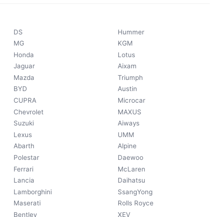
DS
Hummer
MG
KGM
Honda
Lotus
Jaguar
Aixam
Mazda
Triumph
BYD
Austin
CUPRA
Microcar
Chevrolet
MAXUS
Suzuki
Aiways
Lexus
UMM
Abarth
Alpine
Polestar
Daewoo
Ferrari
McLaren
Lancia
Daihatsu
Lamborghini
SsangYong
Maserati
Rolls Royce
Bentley
XEV