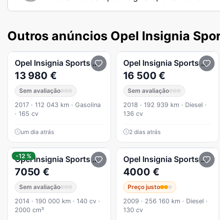
Outros anúncios Opel Insignia Spor
Opel
Insignia Sports Tourer
1.5 T Ultimate
Opel
Insignia Sports Tourer
13 980 €
16 500 €
Sem avaliação
Sem avaliação
2017 · 112 043 km · Gasolina
2018 · 192 939 km · Diesel ·
· 165 cv
136 cv
um dia atrás
2 dias atrás
-12 %
Opel
Insignia Sports Tourer
Opel
Insignia Sports Tourer
7050 €
4000 €
Sem avaliação
Preço justo
2014 · 190 000 km · 140 cv ·
2009 · 256 160 km · Diesel ·
2000 cm³
130 cv