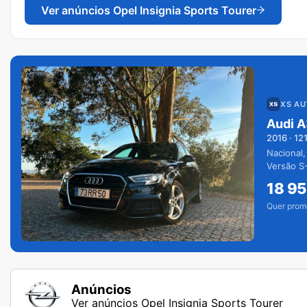
Ver anúncios
Opel Insignia Sports Tourer
XS A
Audi A
2016
·
12
Nacional,
Versão S-
extras.
18 9
Quer prom
Anúncios
Ver anúncios Opel Insignia Sports Tourer