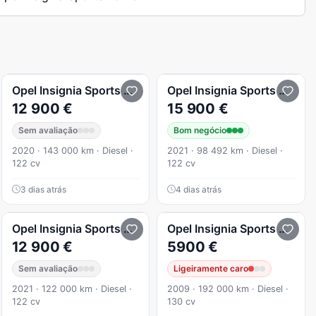
1.6 CDTi Business Edition
Opel
Insignia Sports Tourer
1.5 D Ultimate
Opel
Insignia Sports Tourer
12 900 €
15 900 €
Sem avaliação
Bom negócio
2020 · 143 000 km · Diesel ·
2021 · 98 492 km · Diesel ·
122 cv
122 cv
3 dias atrás
4 dias atrás
Opel
Insignia Sports Tourer
Opel
Insignia Sports Tourer
12 900 €
5900 €
Sem avaliação
Ligeiramente caro
2021 · 122 000 km · Diesel ·
2009 · 192 000 km · Diesel ·
122 cv
130 cv