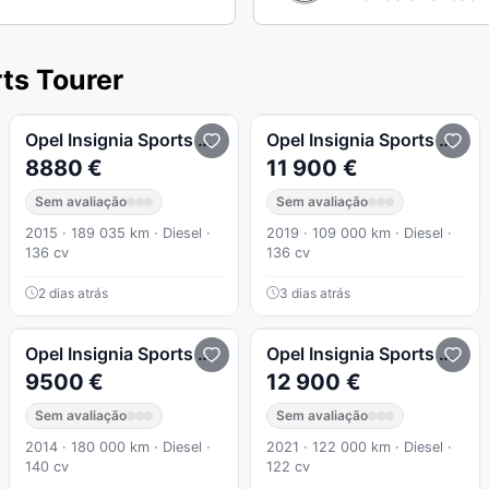
ts Tourer
1.6 CDTi Cosmo S/S J17
Opel
Insignia Sports Tourer
1.6 CDTi Cosmo S/S
Opel
Insignia Sports Tourer
8880 €
11 900 €
Sem avaliação
Sem avaliação
2015 · 189 035 km · Diesel ·
2019 · 109 000 km · Diesel ·
136 cv
136 cv
2 dias atrás
3 dias atrás
2.0 CDTi Cosmo S/S
Opel
Insignia Sports Tourer
Opel
Insignia Sports Tourer
9500 €
12 900 €
Sem avaliação
Sem avaliação
2014 · 180 000 km · Diesel ·
2021 · 122 000 km · Diesel ·
140 cv
122 cv