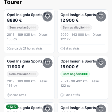
Tourer
Opel
Insignia Sports Tourer
1.6 CDTi Cosmo S/S
Opel
Insignia Sports Tourer
1
8880 €
12 900 €
Sem avaliação
Sem avaliação
2015 · 189 035 km · Diesel ·
2020 · 143 000 km · Diesel ·
136 cv
122 cv
cerca de 21 horas atrás
2 dias atrás
Opel
Insignia Sports Tourer
1.6 CDTi Business Edition
Opel
Insignia Sports Tourer
1
11 900 €
15 900 €
Sem avaliação
Bom negócio
2019 · 109 000 km · Diesel ·
2021 · 98 492 km · Diesel ·
136 cv
122 cv
2 dias atrás
3 dias atrás
-12 %
Opel
Insignia Sports Tourer
Opel
Insignia Sports Tourer
2