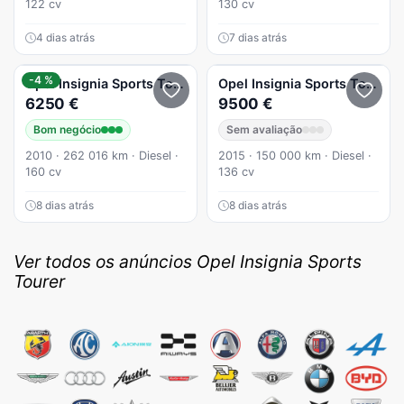
122 cv
130 cv
4 dias atrás
7 dias atrás
-4 %
Opel
Insignia Sports Tourer
2.0 CDTi Sport AWD
Opel
Insignia Sports Tourer
6250 €
9500 €
Bom negócio
Sem avaliação
2010 · 262 016 km · Diesel ·
2015 · 150 000 km · Diesel ·
160 cv
136 cv
8 dias atrás
8 dias atrás
Ver todos os anúncios Opel Insignia Sports
Tourer