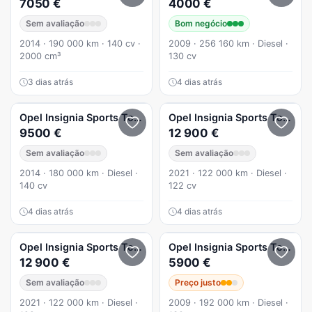
7050 €
4000 €
Sem avaliação
Bom negócio
2014 · 190 000 km · 140 cv ·
2009 · 256 160 km · Diesel ·
2000 cm³
130 cv
3 dias atrás
4 dias atrás
Opel
Insignia Sports Tourer
Opel
Insignia Sports Tourer
9500 €
12 900 €
Sem avaliação
Sem avaliação
2014 · 180 000 km · Diesel ·
2021 · 122 000 km · Diesel ·
140 cv
122 cv
4 dias atrás
4 dias atrás
Opel
Insignia Sports Tourer
Opel
Insignia Sports Tourer
2
12 900 €
5900 €
Sem avaliação
Preço justo
2021 · 122 000 km · Diesel ·
2009 · 192 000 km · Diesel ·