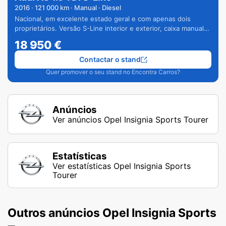
2016
·
121 000
km · Manual · Diesel
Nacional, em excelente estado geral e com apenas dois
proprietários. Versão S-Line interior e exterior, caixa manual
de 6 velocidades e vários extras.
18 950
€
Contactar o stand
Quer promover o seu stand no Encontra Carros?
Anúncios
Ver anúncios Opel Insignia Sports Tourer
Estatísticas
Ver estatísticas Opel Insignia Sports
Tourer
Outros anúncios Opel Insignia Sports