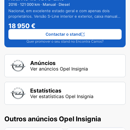
2016
·
121 000
km · Manual · Diesel
Nacional, em excelente estado geral e com apenas dois
proprietários. Versão S-Line interior e exterior, caixa manual
de 6 velocidades e vários extras.
18 950
€
Contactar o stand
Quer promover o seu stand no Encontra Carros?
Anúncios
Ver anúncios Opel Insignia
Estatísticas
Ver estatísticas Opel Insignia
Outros anúncios Opel Insignia