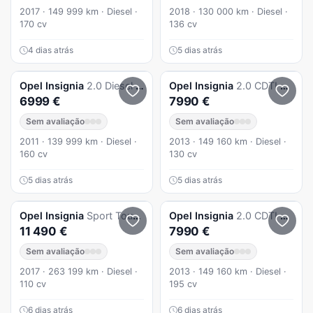
2017 · 149 999 km · Diesel ·
2018 · 130 000 km · Diesel ·
170 cv
136 cv
4 dias atrás
5 dias atrás
Opel
Insignia
2.0 Diesel 160CV Impecável Motor de Corrente
Opel
Insignia
2.0 CDTI Cosmo S/S
6999 €
7990 €
Sem avaliação
Sem avaliação
2011 · 139 999 km · Diesel ·
2013 · 149 160 km · Diesel ·
160 cv
130 cv
5 dias atrás
5 dias atrás
Opel
Insignia
Sport Tourer 1.6 CDTi Business Edition
Opel
Insignia
2.0 CDTI Cosmo S/S
11 490 €
7990 €
Sem avaliação
Sem avaliação
2017 · 263 199 km · Diesel ·
2013 · 149 160 km · Diesel ·
110 cv
195 cv
6 dias atrás
6 dias atrás