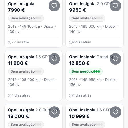
Opel
Insignia
Opel
Insignia
2.0 CDTI Cosmo S/S
7990 €
9950 €
Sem avaliação
Sem avaliação
2013 · 149 160 km · Diesel ·
2015 · 185 000 km · Diesel ·
130 cv
140 cv
2 dias atrás
2 dias atrás
Opel
Insignia
1.6 CDTi Business Edition
Opel
Insignia
Grand Sport 1.6cdti Inovation
11 900 €
12 850 €
Sem avaliação
Bom negócio
2019 · 109 000 km · Diesel ·
2018 · 149 999 km · Diesel ·
136 cv
136 cv
4 dias atrás
4 dias atrás
Opel
Insignia
2.0 Turbo D
Opel
Insignia
1.6 CDTI executive S/S
18 000 €
10 999 €
Sem avaliação
Sem avaliação