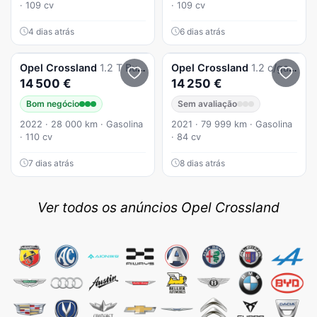
· 109 cv
· 109 cv
4 dias atrás
6 dias atrás
Opel
Crossland
1.2 T Business
Opel
Crossland
1.2 c/garantia
14 500 €
14 250 €
Bom negócio
Sem avaliação
2022 · 28 000 km · Gasolina
2021 · 79 999 km · Gasolina
· 110 cv
· 84 cv
7 dias atrás
8 dias atrás
Ver todos os anúncios Opel Crossland