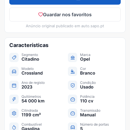
Guardar nos favoritos
Anúncio original publicado em
auto.sapo.pt
Características
Segmento
Marca
Citadino
Opel
Modelo
Cor
Crossland
Branco
Ano de registo
Condição
2023
Usado
Quilómetros
Potência
54 000 km
110 cv
Cilindrada
Transmissão
1199 cm³
Manual
Combustível
Número de portas
Gasolina
5