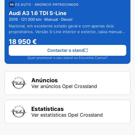
XS AUTO
· ANÚNCIO PATROCINADO
Audi A3 1.6 TDI S-Line
2016
·
121 000
km · Manual · Diesel
Nacional, em excelente estado geral e com apenas dois
proprietários. Versão S-Line interior e exterior, caixa manual
de 6 velocidades e vários extras.
18 950
€
Contactar o stand
Quer promover o seu stand no Encontra Carros?
Anúncios
Ver anúncios Opel Crossland
Estatísticas
Ver estatísticas Opel Crossland