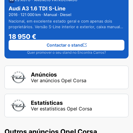
Audi A3 1.6 TDI S-Line
2016
·
121 000
km · Manual · Diesel
Nacional, em excelente estado geral e com apenas dois
proprietários. Versão S-Line interior e exterior, caixa manual
de 6 velocidades e vários extras.
18 950
€
Contactar o stand
Quer promover o seu stand no Encontra Carros?
Anúncios
Ver anúncios Opel Corsa
Estatísticas
Ver estatísticas Opel Corsa
Outros anúncios Opel Corsa