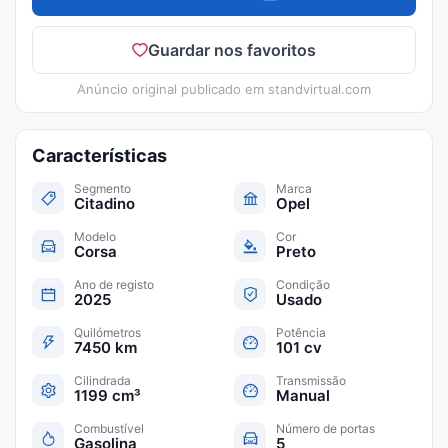
Guardar nos favoritos
Anúncio original publicado em
standvirtual.com
Características
Segmento
Marca
Citadino
Opel
Modelo
Cor
Corsa
Preto
Ano de registo
Condição
2025
Usado
Quilómetros
Potência
7450 km
101 cv
Cilindrada
Transmissão
1199 cm³
Manual
Combustível
Número de portas
Gasolina
5