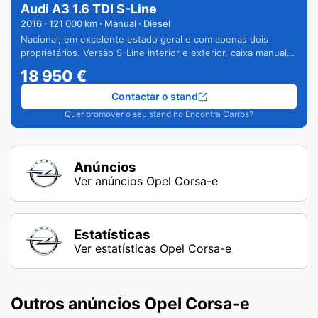
Audi A3 1.6 TDI S-Line
2016
·
121 000
km · Manual · Diesel
Nacional, em excelente estado geral e com apenas dois
proprietários. Versão S-Line interior e exterior, caixa manual
de 6 velocidades e vários extras.
18 950
€
Contactar o stand
Quer promover o seu stand no Encontra Carros?
Anúncios
Ver anúncios Opel Corsa-e
Estatísticas
Ver estatísticas Opel Corsa-e
Outros anúncios Opel Corsa-e