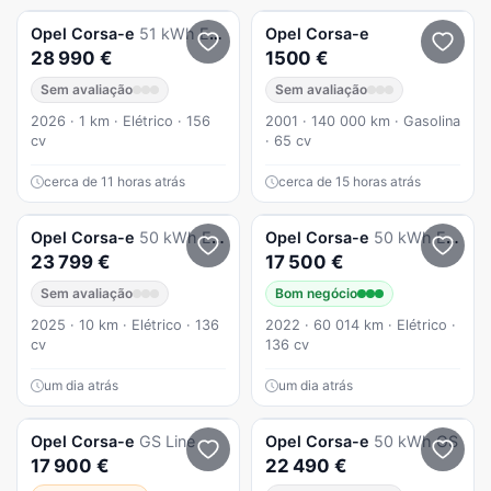
Opel
Corsa-e
51 kWh Edition
Opel
Corsa-e
28 990 €
1500 €
Sem avaliação
Sem avaliação
2026 · 1 km · Elétrico · 156
2001 · 140 000 km · Gasolina
cv
· 65 cv
cerca de 11 horas atrás
cerca de 15 horas atrás
Opel
Corsa-e
50 kWh Edition
Opel
Corsa-e
50 kWh Edition
23 799 €
17 500 €
Sem avaliação
Bom negócio
2025 · 10 km · Elétrico · 136
2022 · 60 014 km · Elétrico ·
cv
136 cv
um dia atrás
um dia atrás
Opel
Corsa-e
GS Line
Opel
Corsa-e
50 kWh GS
17 900 €
22 490 €