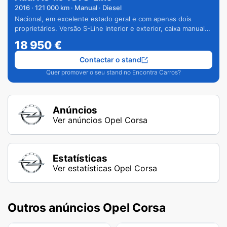
2016
·
121 000
km · Manual · Diesel
Nacional, em excelente estado geral e com apenas dois
proprietários. Versão S-Line interior e exterior, caixa manual
de 6 velocidades e vários extras.
18 950
€
Contactar o stand
Quer promover o seu stand no Encontra Carros?
Anúncios
Ver anúncios Opel Corsa
Estatísticas
Ver estatísticas Opel Corsa
Outros anúncios Opel Corsa