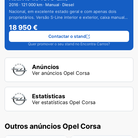
2016
·
121 000
km · Manual · Diesel
Nacional, em excelente estado geral e com apenas dois
proprietários. Versão S-Line interior e exterior, caixa manual
de 6 velocidades e vários extras.
18 950
€
Contactar o stand
Quer promover o seu stand no Encontra Carros?
Anúncios
Ver anúncios Opel Corsa
Estatísticas
Ver estatísticas Opel Corsa
Outros anúncios Opel Corsa