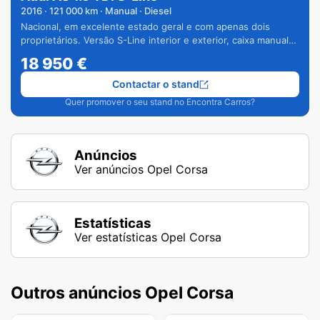
2016
·
121 000
km · Manual · Diesel
Nacional, em excelente estado geral e com apenas dois
proprietários. Versão S-Line interior e exterior, caixa manual
de 6 velocidades e vários extras.
18 950
€
Contactar o stand
Quer promover o seu stand no Encontra Carros?
Anúncios
Ver anúncios Opel Corsa
Estatísticas
Ver estatísticas Opel Corsa
Outros anúncios Opel Corsa