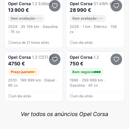
Opel
Corsa
1.2 Edition
Opel
Corsa
51 kWh Edition
13 900 €
28 990 €
Sem avaliação
Sem avaliação
2024 · 35 156 km · Gasolina
2026 · 1 km · Elétrico · 156
· 75 cv
cv
cerca de 21 horas atrás
um dia atrás
Opel
Corsa
1.3 CDTI SPORT - 5 LUGARES - A/C - OPORTUNIDADe
Opel
Corsa
1.2
4750 €
750 €
Preço justo
Bom negócio
2010 · 199 999 km · Diesel ·
1996 · 299 999 km ·
95 cv
Gasolina · 45 cv
um dia atrás
um dia atrás
Ver todos os anúncios Opel Corsa