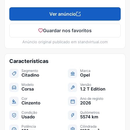
Ver anúncio
Guardar nos favoritos
Anúncio original publicado em
standvirtual.com
Características
Segmento
Marca
Citadino
Opel
Modelo
Versão
Corsa
1.2 T Edition
Cor
Ano de registo
Cinzento
2026
Condição
Quilómetros
Usado
5574 km
Potência
Cilindrada