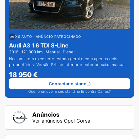
XS AUTO
· ANÚNCIO PATROCINADO
Audi A3 1.6 TDI S-Line
2016
·
121 000
km · Manual · Diesel
Nacional, em excelente estado geral e com apenas dois
proprietários. Versão S-Line interior e exterior, caixa manual
de 6 velocidades e vários extras.
18 950
€
Contactar o stand
Quer promover o seu stand no Encontra Carros?
Anúncios
Ver anúncios Opel Corsa