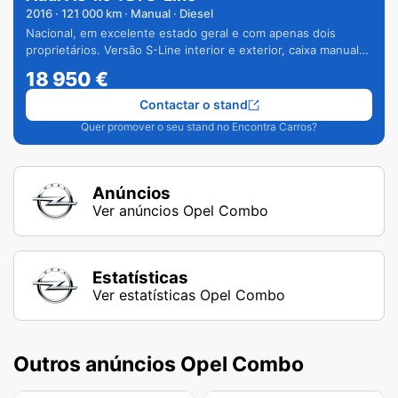
2016
·
121 000
km · Manual · Diesel
Nacional, em excelente estado geral e com apenas dois
proprietários. Versão S-Line interior e exterior, caixa manual
de 6 velocidades e vários extras.
18 950
€
Contactar o stand
Quer promover o seu stand no Encontra Carros?
Anúncios
Ver anúncios Opel Combo
Estatísticas
Ver estatísticas Opel Combo
Outros anúncios Opel Combo