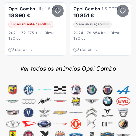
Opel
Combo
Life 1.5 CDTi L2H1 Edition
Opel
Combo
1.5 CDTi 102cv L2 H1 ENJOY - AC - IVA DEDUTÍVEL
18 990 €
16 851 €
Ligeiramente caro
Sem avaliação
2021 · 72 275 km · Diesel ·
2024 · 79 854 km · Diesel ·
130 cv
130 cv
2 dias atrás
2 dias atrás
Ver todos os anúncios Opel Combo