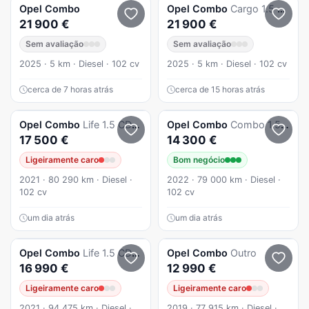
Opel
Combo
Opel
Combo
Cargo 1.5 CDTi XL
21 900 €
21 900 €
Sem avaliação
Sem avaliação
2025 · 5 km · Diesel · 102 cv
2025 · 5 km · Diesel · 102 cv
cerca de 7 horas atrás
cerca de 15 horas atrás
Opel
Combo
Life 1.5 CDTi L2H1 Edition
Opel
Combo
Combo 1.5 CDTi L1H1 - 3 LUGARES
17 500 €
14 300 €
Ligeiramente caro
Bom negócio
2021 · 80 290 km · Diesel ·
2022 · 79 000 km · Diesel ·
102 cv
102 cv
um dia atrás
um dia atrás
Opel
Combo
Life 1.5 CDTi L2H1 Edition
Opel
Combo
Outro
16 990 €
12 990 €
Ligeiramente caro
Ligeiramente caro
2021 · 94 475 km · Diesel ·
2019 · 77 915 km · Diesel ·