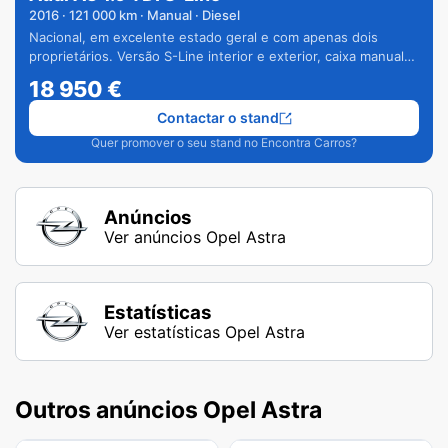
2016
·
121 000
km · Manual · Diesel
Nacional, em excelente estado geral e com apenas dois
proprietários. Versão S-Line interior e exterior, caixa manual
de 6 velocidades e vários extras.
18 950
€
Contactar o stand
Quer promover o seu stand no Encontra Carros?
Anúncios
Ver anúncios Opel Astra
Estatísticas
Ver estatísticas Opel Astra
Outros anúncios Opel Astra