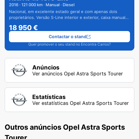
2016
·
121 000
km · Manual · Diesel
Nacional, em excelente estado geral e com apenas dois
proprietários. Versão S-Line interior e exterior, caixa manual
de 6 velocidades e vários extras.
18 950
€
Contactar o stand
Quer promover o seu stand no Encontra Carros?
Anúncios
Ver anúncios Opel Astra Sports Tourer
Estatísticas
Ver estatísticas Opel Astra Sports Tourer
Outros anúncios Opel Astra Sports
Tourer