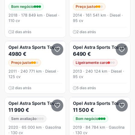
Bom negócio
Preço justo
2018 · 178 849 km · Diesel ·
2014 · 161 541 km · Diesel ·
110 cv
95 cv
2 dias atrás
2 dias atrás
Opel
Astra Sports Tourer
1.7 CDTi Cosmo
Opel
Astra Sports Tourer
4980 €
6490 €
Preço justo
Ligeiramente caro
2011 · 240 771 km · Diesel ·
2013 · 240 124 km · Diesel ·
125 cv
95 cv
2 dias atrás
5 dias atrás
Opel
Astra Sports Tourer
1.2 T GS Line S/S
Opel
Astra Sports Tourer
1.2
11 990 €
11 500 €
Sem avaliação
Bom negócio
2020 · 65 000 km · Gasolina
2019 · 84 784 km · Gasolina
· 130 cv
· 130 cv