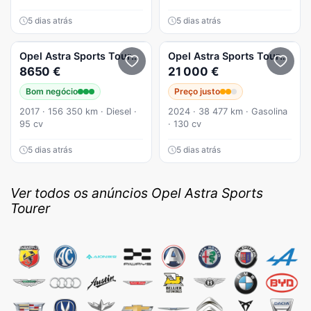
5 dias atrás
5 dias atrás
Opel
Astra Sports Tourer
1.6 CDTI Business Edition S/S
Opel
Astra Sports Tourer
1.2
8650 €
21 000 €
Bom negócio
Preço justo
2017 · 156 350 km · Diesel ·
2024 · 38 477 km · Gasolina
95 cv
· 130 cv
5 dias atrás
5 dias atrás
Ver todos os anúncios Opel Astra Sports
Tourer