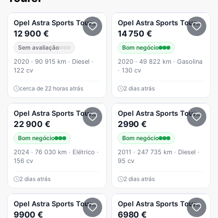
Opel
Astra Sports Tourer
1.5 D Business Edition S/S
Opel
Astra Sports Tourer
1.2
12 900 €
14 750 €
Sem avaliação
Bom negócio
2020 · 90 915 km · Diesel ·
2020 · 49 822 km · Gasolina
122 cv
· 130 cv
cerca de 22 horas atrás
2 dias atrás
Opel
Astra Sports Tourer
54 kWh Edition
Opel
Astra Sports Tourer
1.3
22 900 €
2990 €
Bom negócio
Bom negócio
2024 · 76 030 km · Elétrico ·
2011 · 247 735 km · Diesel ·
156 cv
95 cv
2 dias atrás
2 dias atrás
Opel
Astra Sports Tourer
1.6CDTI
Opel
Astra Sports Tourer
1.3
9900 €
6980 €