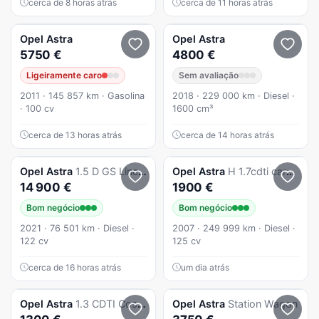
cerca de 8 horas atrás
cerca de 11 horas atrás
Opel
Astra
Opel
Astra
5750 €
4800 €
Ligeiramente caro
Sem avaliação
2011 · 145 857 km · Gasolina
2018 · 229 000 km · Diesel ·
· 100 cv
1600 cm³
cerca de 13 horas atrás
cerca de 14 horas atrás
Opel
Astra
1.5 D GS Line S/S
Opel
Astra
H 1.7cdti caravan
14 900 €
1900 €
Bom negócio
Bom negócio
2021 · 76 501 km · Diesel ·
2007 · 249 999 km · Diesel ·
122 cv
125 cv
cerca de 16 horas atrás
um dia atrás
Opel
Astra
1.3 CDTI Cosmo
Opel
Astra
Station Wagon