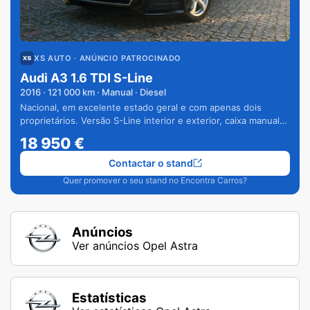
XS AUTO
· ANÚNCIO PATROCINADO
Audi A3 1.6 TDI S-Line
2016
·
121 000
km · Manual · Diesel
Nacional, em excelente estado geral e com apenas dois
proprietários. Versão S-Line interior e exterior, caixa manual
de 6 velocidades e vários extras.
18 950
€
Contactar o stand
Quer promover o seu stand no Encontra Carros?
Anúncios
Ver anúncios Opel Astra
Estatísticas