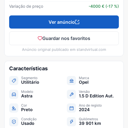
Variação de preço
-4000
€
(-17 %)
Ver anúncio
Guardar nos favoritos
Anúncio original publicado em
standvirtual.com
Características
Segmento
Marca
Utilitário
Opel
Modelo
Versão
Astra
1.5 D Edition Aut.
Cor
Ano de registo
Preto
2024
Condição
Quilómetros
Usado
39 901 km