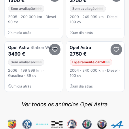
1300 €
3750 €
Sem avaliação
Sem avaliação
2005 · 200 000 km · Diesel ·
2009 · 249 999 km · Diesel ·
90 cv
109 cv
um dia atrás
um dia atrás
Opel
Astra
Station Wagon 1.4 Gasolina-Mecanica Impecável
Opel
Astra
3490 €
2750 €
Sem avaliação
Ligeiramente caro
2006 · 199 999 km ·
2004 · 340 000 km · Diesel ·
Gasolina · 89 cv
100 cv
um dia atrás
um dia atrás
Ver todos os anúncios Opel Astra