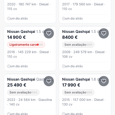
2020 · 180 747 km · Diesel ·
2017 · 179 560 km · Diesel ·
115 cv
110 cv
um dia atrás
um dia atrás
Nissan
Qashqai
1.5 dCi N-Connecta 18
Nissan
Qashqai
1.5 dCi Acenta
14 900 €
8400 €
Ligeiramente caro
Sem avaliação
2016 · 145 229 km · Diesel ·
2009 · 249 579 km · Diesel ·
110 cv
106 cv
um dia atrás
um dia atrás
Nissan
Qashqai
Qashqai 1.3 DIG-T Tekna
Nissan
Qashqai
1.6 dCi N-Connecta 18 Xtronic
25 490 €
17 990 €
Sem avaliação
Sem avaliação
2022 · 24 564 km · Gasolina
2015 · 157 000 km · Diesel ·
· 140 cv
130 cv
um dia atrás
um dia atrás