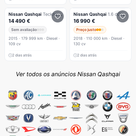
Nissan
Qashqai
Teckna Premium
Nissan
Qashqai
1.6 dCi Tekna Premium
14 490 €
16 990 €
Sem avaliação
Preço justo
2015 · 179 999 km · Diesel ·
2018 · 110 000 km · Diesel ·
109 cv
130 cv
2 dias atrás
2 dias atrás
Ver todos os anúncios Nissan Qashqai