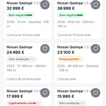
Nissan
Qashqai
1.3 DIG-T N-Connecta LED Xtronic
Nissan
Qashqai
1.5 e-Power Evolve
32 999 €
38 999 €
Bom negócio
Bom negócio
2026 · 10 km · Gasolina · 158
2026 · 3541 km · Elétrico ·
cv
190 cv
cerca de 15 horas atrás
cerca de 15 horas atrás
Nissan
Qashqai
Nissan
Qashqai
1.3 DIG-T N-Connecta Xtronic
24 490 €
23 100 €
Sem avaliação
Preço justo
2023 · 57 496 km · Híbrido ·
2022 · 69 439 km · Gasolina
190 cv
· 158 cv
cerca de 24 horas atrás
um dia atrás
Nissan
Qashqai
1.5 dCi N-Connecta
Nissan
Qashqai
1.5 dCi Tekna Premium
17 999 €
15 990 €
Ligeiramente caro
Sem avaliação