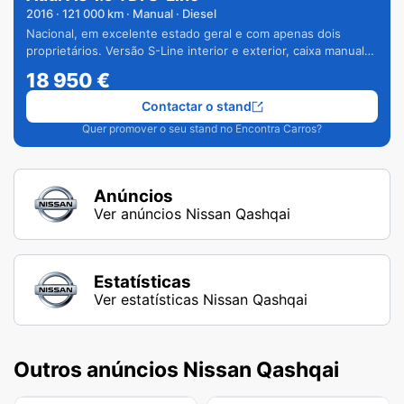
2016
·
121 000
km · Manual · Diesel
Nacional, em excelente estado geral e com apenas dois
proprietários. Versão S-Line interior e exterior, caixa manual
de 6 velocidades e vários extras.
18 950
€
Contactar o stand
Quer promover o seu stand no Encontra Carros?
Anúncios
Ver anúncios Nissan Qashqai
Estatísticas
Ver estatísticas Nissan Qashqai
Outros anúncios Nissan Qashqai