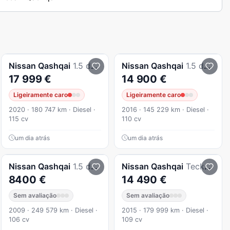
Nissan
Qashqai
1.5 dCi N-Connecta
Nissan
Qashqai
1.5 dCi N-Connecta 18
17 999 €
14 900 €
Ligeiramente caro
Ligeiramente caro
2020 · 180 747 km · Diesel ·
2016 · 145 229 km · Diesel ·
115 cv
110 cv
um dia atrás
um dia atrás
Nissan
Qashqai
1.5 dCi Acenta
Nissan
Qashqai
Teckna Premium
8400 €
14 490 €
Sem avaliação
Sem avaliação
2009 · 249 579 km · Diesel ·
2015 · 179 999 km · Diesel ·
106 cv
109 cv