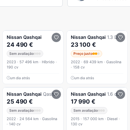
Nissan
Qashqai
Nissan
Qashqai
1.3 DIG-T N-Connecta Xtronic
24 490 €
23 100 €
Sem avaliação
Preço justo
2023 · 57 496 km · Híbrido ·
2022 · 69 439 km · Gasolina
190 cv
· 158 cv
um dia atrás
um dia atrás
Nissan
Qashqai
Qashqai 1.3 DIG-T Tekna
Nissan
Qashqai
1.6 dCi N-Connecta 18 Xtronic
25 490 €
17 990 €
Sem avaliação
Sem avaliação
2022 · 24 564 km · Gasolina
2015 · 157 000 km · Diesel ·
· 140 cv
130 cv