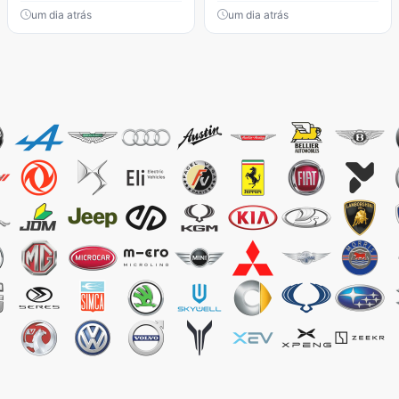
um dia atrás
um dia atrás