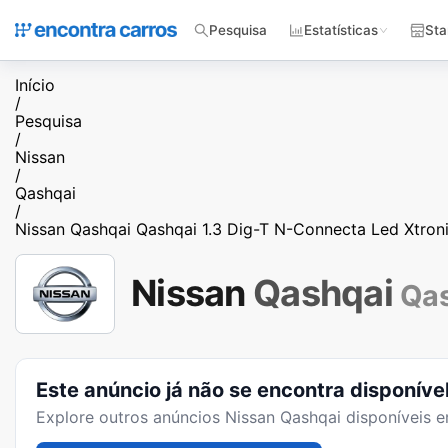
Pesquisa
Estatísticas
Sta
Início
/
Pesquisa
/
Nissan
/
Qashqai
/
Nissan Qashqai Qashqai 1.3 Dig-T N-Connecta Led Xtron
Nissan
Qashqai
Qas
Este anúncio já não se encontra disponíve
Explore outros anúncios
Nissan Qashqai
disponíveis e