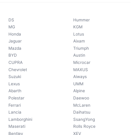
DS
Hummer
MG
KGM
Honda
Lotus
Jaguar
Aixam
Mazda
Triumph
BYD
Austin
CUPRA
Microcar
Chevrolet
MAXUS
Suzuki
Aiways
Lexus
UMM
Abarth
Alpine
Polestar
Daewoo
Ferrari
McLaren
Lancia
Daihatsu
Lamborghini
SsangYong
Maserati
Rolls Royce
Bentley
XEV