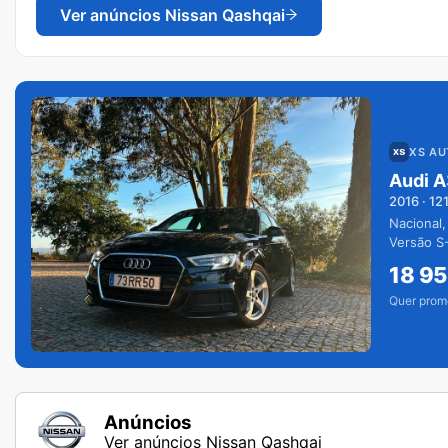
Ver anúncios
Nissan Qashqai
XS A
Audi A
2016
·
12
Nacional,
Versão S-
extras.
18 9
Quer prom
Anúncios
Ver anúncios Nissan Qashqai