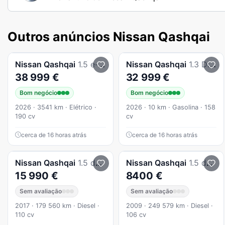
Outros anúncios Nissan Qashqai
Nissan
Qashqai
1.5 e-Power Evolve
Nissan
Qashqai
1.3 DIG-T N-Connecta LED Xtronic
38 999 €
32 999 €
Bom negócio
Bom negócio
2026 · 3541 km · Elétrico ·
2026 · 10 km · Gasolina · 158
190 cv
cv
cerca de 16 horas atrás
cerca de 16 horas atrás
Nissan
Qashqai
1.5 dCi Tekna Premium
Nissan
Qashqai
1.5 dCi Acenta
15 990 €
8400 €
Sem avaliação
Sem avaliação
2017 · 179 560 km · Diesel ·
2009 · 249 579 km · Diesel ·
110 cv
106 cv