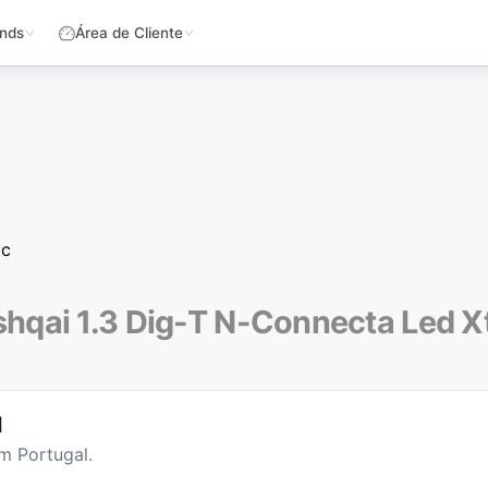
nds
Área de Cliente
ic
hqai 1.3 Dig-T N-Connecta Led X
l
m Portugal.