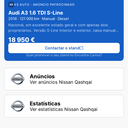
XS AUTO
· ANÚNCIO PATROCINADO
Audi A3 1.6 TDI S-Line
2016
·
121 000
km · Manual · Diesel
Nacional, em excelente estado geral e com apenas dois
proprietários. Versão S-Line interior e exterior, caixa manual
de 6 velocidades e vários extras.
18 950
€
Contactar o stand
Quer promover o seu stand no Encontra Carros?
Anúncios
Ver anúncios Nissan Qashqai
Estatísticas
Ver estatísticas Nissan Qashqai