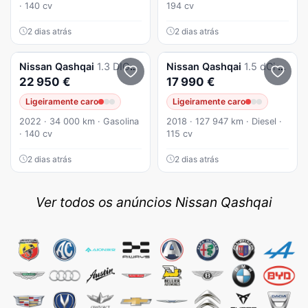
· 140 cv
194 cv
2 dias atrás
2 dias atrás
Nissan
Qashqai
1.3 DIG-T Acenta
Nissan
Qashqai
1.5 dCi N-Connecta J18
22 950 €
17 990 €
Ligeiramente caro
Ligeiramente caro
2022 · 34 000 km · Gasolina
2018 · 127 947 km · Diesel ·
· 140 cv
115 cv
2 dias atrás
2 dias atrás
Ver todos os anúncios Nissan Qashqai