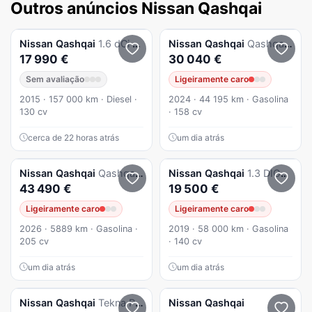
Outros anúncios Nissan Qashqai
Nissan
Qashqai
1.6 dCi N-Connecta 18 Xtronic
Nissan
Qashqai
Qashqai 1.3 DIG-T N-Connecta LED+SKY Xtronic
17 990 €
30 040 €
Sem avaliação
Ligeiramente caro
2015 · 157 000 km · Diesel ·
2024 · 44 195 km · Gasolina
130 cv
· 158 cv
cerca de 22 horas atrás
um dia atrás
Nissan
Qashqai
Qashqai 1.5 e-Power Evolve + Two Tone
Nissan
Qashqai
1.3 DIG-T Tekna+
43 490 €
19 500 €
Ligeiramente caro
Ligeiramente caro
2026 · 5889 km · Gasolina ·
2019 · 58 000 km · Gasolina
205 cv
· 140 cv
um dia atrás
um dia atrás
Nissan
Qashqai
Tekna Premium 360'
Nissan
Qashqai