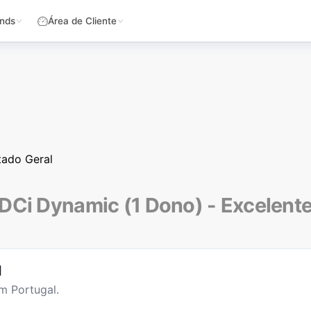
nds
Área de Cliente
tado Geral
 DCi Dynamic (1 Dono) - Excelent
l
m Portugal.