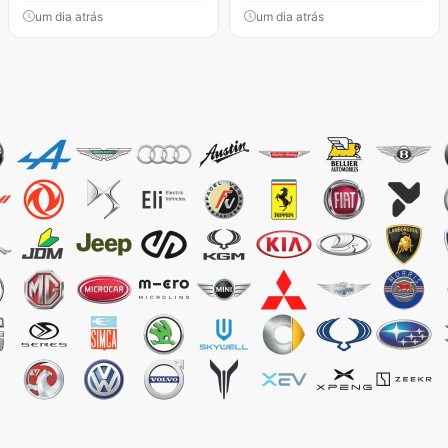
um dia atrás
um dia atrás