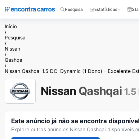
Pesquisa
Estatísticas
Sta
Início
/
Pesquisa
/
Nissan
/
Qashqai
/
Nissan Qashqai 1.5 DCi Dynamic (1 Dono) - Excelente Es
Nissan
Qashqai
1.5
Este anúncio já não se encontra disponíve
Explore outros anúncios
Nissan Qashqai
disponíveis e