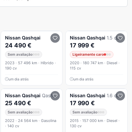
Nissan
Qashqai
Nissan
Qashqai
1.5 dCi N-Connecta
24 490 €
17 999 €
Sem avaliação
Ligeiramente caro
2023 · 57 496 km · Híbrido ·
2020 · 180 747 km · Diesel ·
190 cv
115 cv
um dia atrás
um dia atrás
Nissan
Qashqai
Qashqai 1.3 DIG-T Tekna
Nissan
Qashqai
1.6 dCi N-Connecta 18 Xtronic
25 490 €
17 990 €
Sem avaliação
Sem avaliação
2022 · 24 564 km · Gasolina
2015 · 157 000 km · Diesel ·
· 140 cv
130 cv