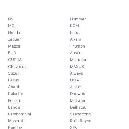
DS
Hummer
MG
KGM
Honda
Lotus
Jaguar
Aixam
Mazda
Triumph
BYD
Austin
CUPRA
Microcar
Chevrolet
MAXUS
Suzuki
Aiways
Lexus
UMM
Abarth
Alpine
Polestar
Daewoo
Ferrari
McLaren
Lancia
Daihatsu
Lamborghini
SsangYong
Maserati
Rolls Royce
Bentley
XEV