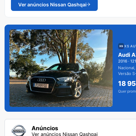
Ver anúncios
Nissan Qashqai
XS A
Audi A
2016
·
12
Nacional,
Versão S-
extras.
18 9
Quer prom
Anúncios
Ver anúncios Nissan Qashqai