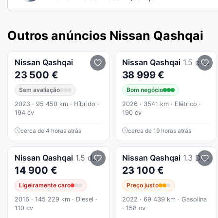
Outros anúncios Nissan Qashqai
Nissan
Qashqai
Nissan
Qashqai
1.5 e-Power Evolve
23 500 €
38 999 €
Sem avaliação
Bom negócio
2023 · 95 450 km · Híbrido ·
2026 · 3541 km · Elétrico ·
194 cv
190 cv
cerca de 4 horas atrás
cerca de 19 horas atrás
Nissan
Qashqai
1.5 dCi N-Connecta 18
Nissan
Qashqai
1.3 DIG-T N-Connecta Xtronic
14 900 €
23 100 €
Ligeiramente caro
Preço justo
2016 · 145 229 km · Diesel ·
2022 · 69 439 km · Gasolina
110 cv
· 158 cv