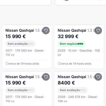
Nissan
Qashqai
1.5 dCi Tekna Premium
Nissan
Qashqai
1.3 DIG-T N-Connecta LED Xtronic
15 990 €
32 999 €
Sem avaliação
Bom negócio
2017 · 179 560 km · Diesel ·
2026 · 10 km · Gasolina · 158
110 cv
cv
cerca de 19 horas atrás
cerca de 19 horas atrás
Nissan
Qashqai
1.5 dCi Tekna Premium
Nissan
Qashqai
1.5 dCi Acenta
15 990 €
8400 €
Sem avaliação
Sem avaliação
2017 · 179 560 km · Diesel ·
2009 · 249 579 km · Diesel ·
110 cv
106 cv