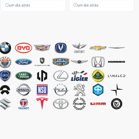
um dia atrás
um dia atrás