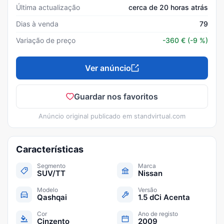
Última actualização
cerca de 20 horas atrás
Dias à venda
79
Variação de preço
-360
€
(-9 %)
Ver anúncio
Guardar nos favoritos
Anúncio original publicado em
standvirtual.com
Características
Segmento
Marca
SUV/TT
Nissan
Modelo
Versão
Qashqai
1.5 dCi Acenta
Cor
Ano de registo
Cinzento
2009