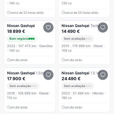
· 140 cv
130 cv
cerca de 22 horas atrás
cerca de 23 horas atrás
Nissan
Qashqai
Nissan
Qashqai
Teckna Premium
18 899 €
14 490 €
Bom negócio
Sem avaliação
2022 · 107 473 km · Gasolina
2015 · 179 999 km · Diesel ·
· 140 cv
109 cv
um dia atrás
um dia atrás
Nissan
Qashqai
1.5dci N-Connecta J1
Nissan
Qashqai
1.5 VC-T e-POWER
17 900 €
24 490 €
Sem avaliação
Sem avaliação
2018 · 109 999 km · Diesel ·
2023 · 57 496 km · Híbrido ·
110 cv
190 cv
um dia atrás
um dia atrás