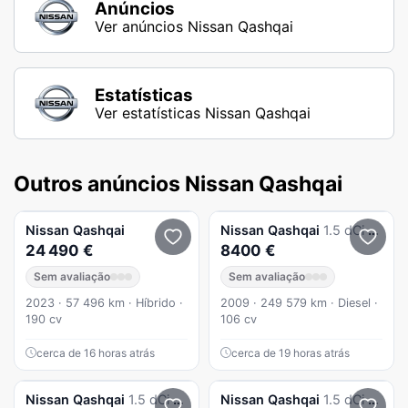
Anúncios
Ver anúncios Nissan Qashqai
Estatísticas
Ver estatísticas Nissan Qashqai
Outros anúncios Nissan Qashqai
Nissan
Qashqai
Nissan
Qashqai
1.5 dCi Acenta
24 490 €
8400 €
Sem avaliação
Sem avaliação
2023 · 57 496 km · Híbrido ·
2009 · 249 579 km · Diesel ·
190 cv
106 cv
cerca de 16 horas atrás
cerca de 19 horas atrás
Nissan
Qashqai
1.5 dCi Tekna Premium
Nissan
Qashqai
1.5 dCi N-Connecta 18