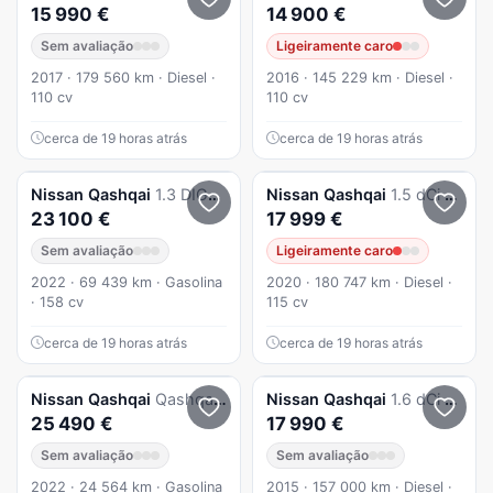
15 990 €
14 900 €
Sem avaliação
Ligeiramente caro
2017 · 179 560 km · Diesel ·
2016 · 145 229 km · Diesel ·
110 cv
110 cv
cerca de 19 horas atrás
cerca de 19 horas atrás
Nissan
Qashqai
1.3 DIG-T N-Connecta Xtronic
Nissan
Qashqai
1.5 dCi N-Connecta
23 100 €
17 999 €
Sem avaliação
Ligeiramente caro
2022 · 69 439 km · Gasolina
2020 · 180 747 km · Diesel ·
· 158 cv
115 cv
cerca de 19 horas atrás
cerca de 19 horas atrás
Nissan
Qashqai
Qashqai 1.3 DIG-T Tekna
Nissan
Qashqai
1.6 dCi N-Connecta 18 Xtronic
25 490 €
17 990 €
Sem avaliação
Sem avaliação
2022 · 24 564 km · Gasolina
2015 · 157 000 km · Diesel ·