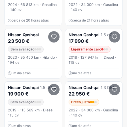
2024 · 66 813 km · Gasolina
2022 · 34 000 km · Gasolina
· 140 cv
· 140 cv
cerca de 20 horas atrás
cerca de 21 horas atrás
Nissan
Qashqai
Nissan
Qashqai
1.5 dCi N-Connecta J18
23 500 €
17 990 €
Sem avaliação
Ligeiramente caro
2023 · 95 450 km · Híbrido ·
2018 · 127 947 km · Diesel ·
194 cv
115 cv
um dia atrás
um dia atrás
Nissan
Qashqai
1.5 dCi Business Edition
Nissan
Qashqai
1.3 DIG-T Acenta
19 900 €
22 950 €
Sem avaliação
Preço justo
2019 · 113 569 km · Diesel ·
2022 · 34 000 km · Gasolina
115 cv
· 140 cv
um dia atrás
um dia atrás