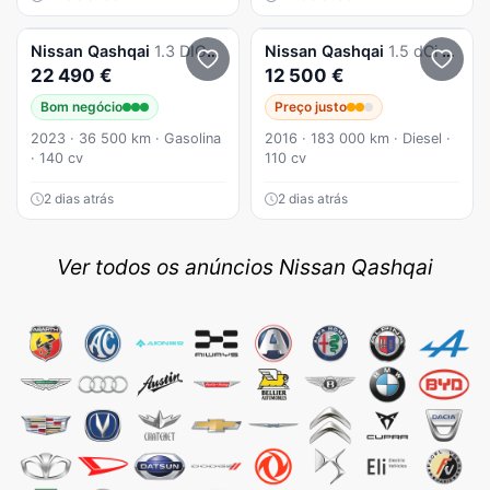
Nissan
Qashqai
1.3 DIG-T N-Connecta
Nissan
Qashqai
1.5 dCi N-Connecta
22 490 €
12 500 €
Bom negócio
Preço justo
2023 · 36 500 km · Gasolina
2016 · 183 000 km · Diesel ·
· 140 cv
110 cv
2 dias atrás
2 dias atrás
Ver todos os anúncios Nissan Qashqai