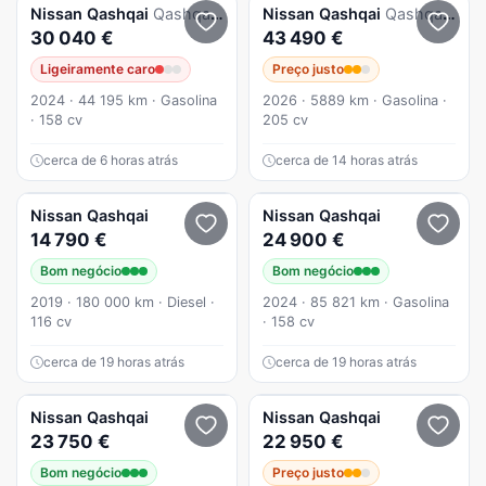
Nissan
Qashqai
Qashqai 1.3 DIG-T N-Connecta LED+SKY Xtronic
Nissan
Qashqai
Qashqai 1.5 e-Power Evolve + Two Tone
30 040 €
43 490 €
Ligeiramente caro
Preço justo
2024 · 44 195 km · Gasolina
2026 · 5889 km · Gasolina ·
· 158 cv
205 cv
cerca de 6 horas atrás
cerca de 14 horas atrás
Nissan
Qashqai
Nissan
Qashqai
14 790 €
24 900 €
Bom negócio
Bom negócio
2019 · 180 000 km · Diesel ·
2024 · 85 821 km · Gasolina
116 cv
· 158 cv
cerca de 19 horas atrás
cerca de 19 horas atrás
Nissan
Qashqai
Nissan
Qashqai
23 750 €
22 950 €
Bom negócio
Preço justo