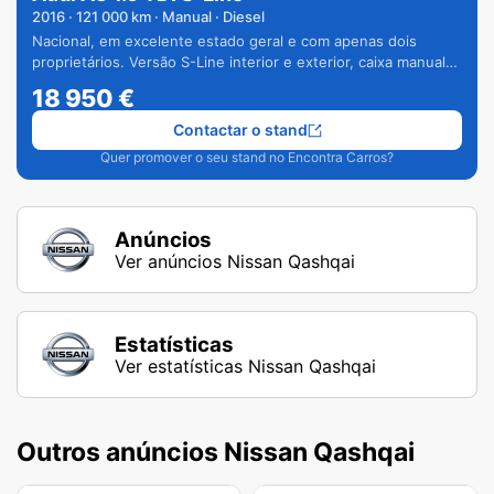
2016
·
121 000
km · Manual · Diesel
Nacional, em excelente estado geral e com apenas dois
proprietários. Versão S-Line interior e exterior, caixa manual
de 6 velocidades e vários extras.
18 950
€
Contactar o stand
Quer promover o seu stand no Encontra Carros?
Anúncios
Ver anúncios Nissan Qashqai
Estatísticas
Ver estatísticas Nissan Qashqai
Outros anúncios Nissan Qashqai