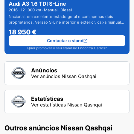
Audi A3 1.6 TDI S-Line
2016
·
121 000
km · Manual · Diesel
Nacional, em excelente estado geral e com apenas dois
proprietários. Versão S-Line interior e exterior, caixa manual
de 6 velocidades e vários extras.
18 950
€
Contactar o stand
Quer promover o seu stand no Encontra Carros?
Anúncios
Ver anúncios Nissan Qashqai
Estatísticas
Ver estatísticas Nissan Qashqai
Outros anúncios Nissan Qashqai