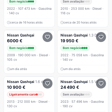
Bom negócio
Sem avaliação
2022 · 107 473 km · Gasolina
2010 · 253 000 km · Diesel ·
· 140 cv
116 cv
cerca de 16 horas atrás
cerca de 20 horas atrás
Nissan
Qashqai
Nissan
Qashqai
1.3 DIG-T Acenta
6000 €
19 950 €
Bom negócio
Bom negócio
2009 · 190 000 km · Diesel ·
2022 · 75 058 km · Gasolina
105 cv
· 140 cv
um dia atrás
um dia atrás
Nissan
Qashqai
1.6 dCi Tekna Premium 17 Pele
Nissan
Qashqai
1.5 VC-T e-POWER
10 900 €
24 490 €
Ligeiramente caro
Sem avaliação
2013 · 212 000 km · Diesel ·
2023 · 57 496 km · Gasolina
130 cv
· 190 cv