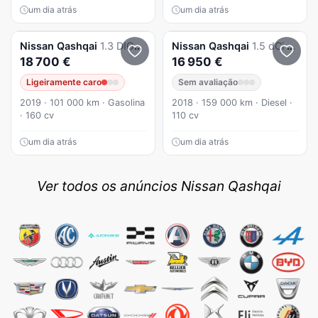
um dia atrás
um dia atrás
Nissan
Qashqai
1.3 DIG-T N-Connecta
Nissan
Qashqai
1.5 dCi Acenta
18 700 €
16 950 €
Ligeiramente caro
Sem avaliação
2019 · 101 000 km · Gasolina
2018 · 159 000 km · Diesel ·
· 160 cv
110 cv
um dia atrás
um dia atrás
Ver todos os anúncios Nissan Qashqai