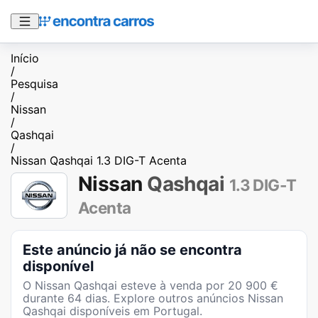
Início
/
Pesquisa
/
Nissan
/
Qashqai
/
Nissan Qashqai 1.3 DIG-T Acenta
Nissan
Qashqai
1.3 DIG-T
Acenta
Este anúncio já não se encontra
disponível
O
Nissan Qashqai
esteve à venda por
20 900
€
durante
64
dias
. Explore outros anúncios
Nissan
Qashqai
disponíveis em Portugal.