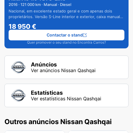
2016
·
121 000
km · Manual · Diesel
Nacional, em excelente estado geral e com apenas dois
proprietários. Versão S-Line interior e exterior, caixa manual
de 6 velocidades e vários extras.
18 950
€
Contactar o stand
Quer promover o seu stand no Encontra Carros?
Anúncios
Ver anúncios Nissan Qashqai
Estatísticas
Ver estatísticas Nissan Qashqai
Outros anúncios Nissan Qashqai