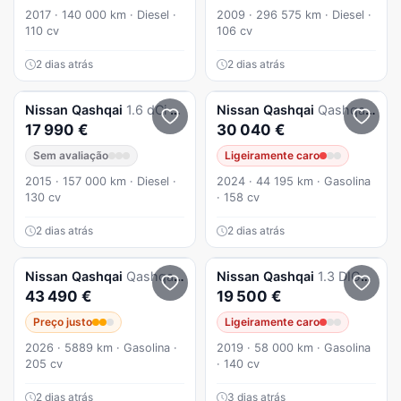
2017 · 140 000 km · Diesel ·
2009 · 296 575 km · Diesel ·
110 cv
106 cv
2 dias atrás
2 dias atrás
Nissan
Qashqai
1.6 dCi N-Connecta 18 Xtronic
Nissan
Qashqai
Qashqai 1.3 DIG-T N-Connecta LED+SKY Xtronic
17 990 €
30 040 €
Sem avaliação
Ligeiramente caro
2015 · 157 000 km · Diesel ·
2024 · 44 195 km · Gasolina
130 cv
· 158 cv
2 dias atrás
2 dias atrás
Nissan
Qashqai
Qashqai 1.5 e-Power Evolve + Two Tone
Nissan
Qashqai
1.3 DIG-T Tekna+
43 490 €
19 500 €
Preço justo
Ligeiramente caro
2026 · 5889 km · Gasolina ·
2019 · 58 000 km · Gasolina
205 cv
· 140 cv
2 dias atrás
3 dias atrás