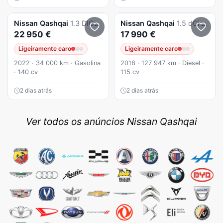
Nissan
Qashqai
1.3 DIG-T Acenta
Nissan
Qashqai
1.5 dCi N-Connecta J18
22 950 €
17 990 €
Ligeiramente caro
Ligeiramente caro
2022 · 34 000 km · Gasolina
2018 · 127 947 km · Diesel ·
· 140 cv
115 cv
2 dias atrás
2 dias atrás
Ver todos os anúncios Nissan Qashqai