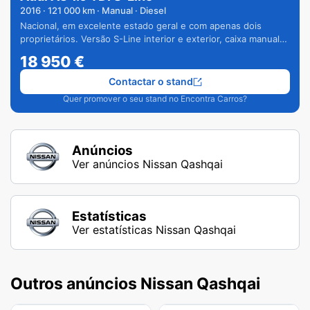
2016
·
121 000
km · Manual · Diesel
Nacional, em excelente estado geral e com apenas dois
proprietários. Versão S-Line interior e exterior, caixa manual
de 6 velocidades e vários extras.
18 950
€
Contactar o stand
Quer promover o seu stand no Encontra Carros?
Anúncios
Ver anúncios Nissan Qashqai
Estatísticas
Ver estatísticas Nissan Qashqai
Outros anúncios Nissan Qashqai