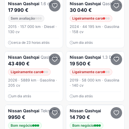
Nissan
Qashqai
1.6 dCi N-Connecta 18 Xtronic
Nissan
Qashqai
Qashqai 1.3 DIG-T N-Connecta LED+SKY Xtronic
17 990 €
30 040 €
Sem avaliação
Ligeiramente caro
2015 · 157 000 km · Diesel ·
2024 · 44 195 km · Gasolina
130 cv
· 158 cv
cerca de 23 horas atrás
um dia atrás
Nissan
Qashqai
Qashqai 1.5 e-Power Evolve + Two Tone
Nissan
Qashqai
1.3 DIG-T Tekna+
43 490 €
19 500 €
Ligeiramente caro
Ligeiramente caro
2026 · 5889 km · Gasolina ·
2019 · 58 000 km · Gasolina
205 cv
· 140 cv
um dia atrás
um dia atrás
Nissan
Qashqai
Tekna Premium 360'
Nissan
Qashqai
9950 €
14 790 €
Bom negócio
Bom negócio