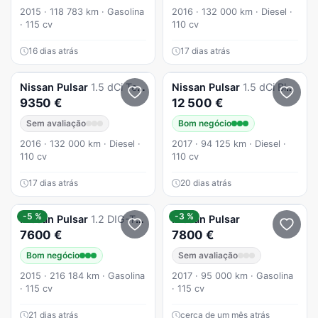
2015 · 118 783 km · Gasolina
2016 · 132 000 km · Diesel ·
· 115 cv
110 cv
16 dias atrás
17 dias atrás
Nissan
Pulsar
1.5 dCi Tekna
Nissan
Pulsar
1.5 dCi Black Edition
9350 €
12 500 €
Sem avaliação
Bom negócio
2016 · 132 000 km · Diesel ·
2017 · 94 125 km · Diesel ·
110 cv
110 cv
17 dias atrás
20 dias atrás
-5 %
-3 %
Nissan
Pulsar
1.2 DIG-T N-Tec
Nissan
Pulsar
7600 €
7800 €
Bom negócio
Sem avaliação
2015 · 216 184 km · Gasolina
2017 · 95 000 km · Gasolina
· 115 cv
· 115 cv
21 dias atrás
cerca de um mês atrás