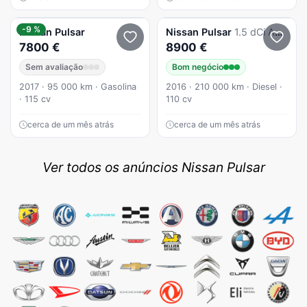
-9 %
Nissan
Pulsar
Nissan
Pulsar
1.5 dCi Acenta
7800 €
8900 €
Sem avaliação
Bom negócio
2017 · 95 000 km · Gasolina
2016 · 210 000 km · Diesel ·
· 115 cv
110 cv
cerca de um mês atrás
cerca de um mês atrás
Ver todos os anúncios Nissan Pulsar