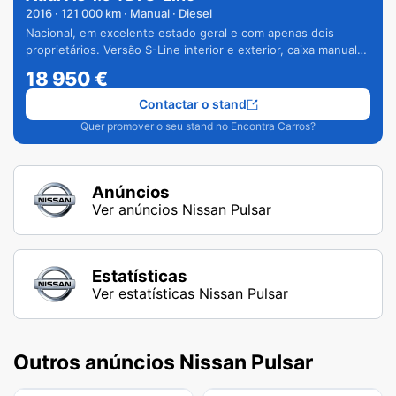
2016
·
121 000
km · Manual · Diesel
Nacional, em excelente estado geral e com apenas dois
proprietários. Versão S-Line interior e exterior, caixa manual
de 6 velocidades e vários extras.
18 950
€
Contactar o stand
Quer promover o seu stand no Encontra Carros?
Anúncios
Ver anúncios Nissan Pulsar
Estatísticas
Ver estatísticas Nissan Pulsar
Outros anúncios Nissan Pulsar