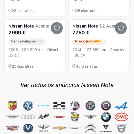
23 dias atrás
25 dias atrás
Nissan
Note
Acenta
Nissan
Note
1.2 Acenta
2999 €
7750 €
Sem avaliação
Preço justo
2006 · 299 999 km · Diesel ·
2014 · 173 650 km · Gasolina
85 cv
· 80 cv
25 dias atrás
30 dias atrás
Ver todos os anúncios Nissan Note