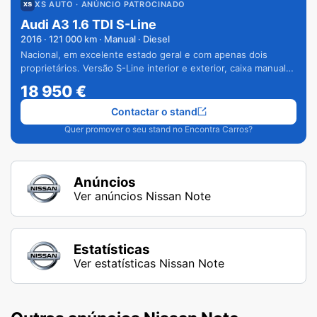
XS AUTO
· ANÚNCIO PATROCINADO
Audi A3 1.6 TDI S-Line
2016
·
121 000
km · Manual · Diesel
Nacional, em excelente estado geral e com apenas dois
proprietários. Versão S-Line interior e exterior, caixa manual
de 6 velocidades e vários extras.
18 950
€
Contactar o stand
Quer promover o seu stand no Encontra Carros?
Anúncios
Ver anúncios Nissan Note
Estatísticas
Ver estatísticas Nissan Note