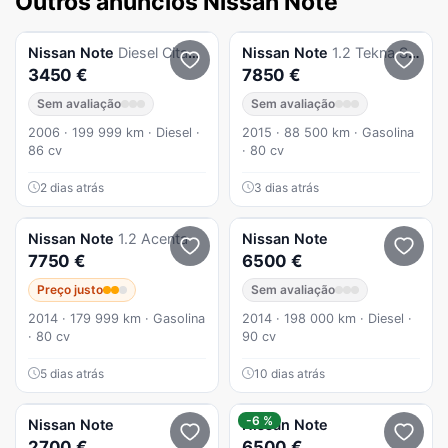
Outros anúncios Nissan Note
Nissan
Note
Diesel Citadino
Nissan
Note
1.2 Tekna Sport
3450 €
7850 €
Sem avaliação
Sem avaliação
2006 · 199 999 km · Diesel ·
2015 · 88 500 km · Gasolina
86 cv
· 80 cv
2 dias atrás
3 dias atrás
Nissan
Note
1.2 Acenta
Nissan
Note
7750 €
6500 €
Preço justo
Sem avaliação
2014 · 179 999 km · Gasolina
2014 · 198 000 km · Diesel ·
· 80 cv
90 cv
5 dias atrás
10 dias atrás
-6 %
Nissan
Note
Nissan
Note
2700 €
6500 €