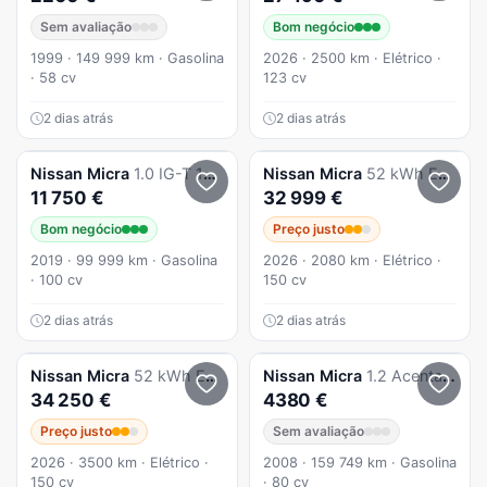
Sem avaliação
Bom negócio
1999 · 149 999 km · Gasolina
2026 · 2500 km · Elétrico ·
· 58 cv
123 cv
2 dias atrás
2 dias atrás
Nissan
Micra
1.0 IG-T 100cv, N-Connecta, m.bom
Nissan
Micra
52 kWh Evolve Two Tone
11 750 €
32 999 €
Bom negócio
Preço justo
2019 · 99 999 km · Gasolina
2026 · 2080 km · Elétrico ·
· 100 cv
150 cv
2 dias atrás
2 dias atrás
Nissan
Micra
52 kWh Evolve
Nissan
Micra
1.2 Acenta Plus
34 250 €
4380 €
Preço justo
Sem avaliação
2026 · 3500 km · Elétrico ·
2008 · 159 749 km · Gasolina
150 cv
· 80 cv