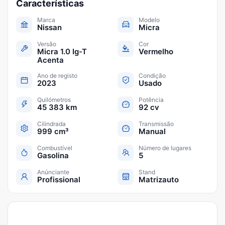
Características
Marca
Modelo
Nissan
Micra
Versão
Cor
Micra 1.0 Ig-T
Vermelho
Acenta
Ano de registo
Condição
2023
Usado
Quilómetros
Potência
45 383 km
92 cv
Cilindrada
Transmissão
999 cm³
Manual
Combustível
Número de lugares
Gasolina
5
Anúnciante
Stand
Profissional
Matrizauto