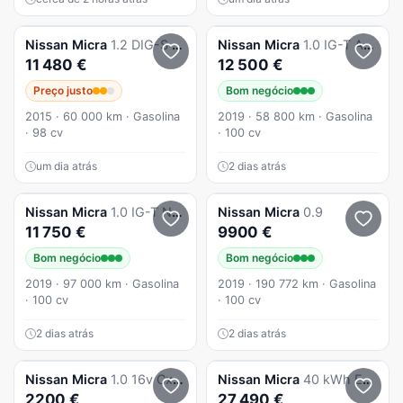
Nissan
Micra
1.2 DIG-S N-Tec CVT
Nissan
Micra
1.0 IG-T Acenta
11 480 €
12 500 €
Preço justo
Bom negócio
2015 · 60 000 km · Gasolina
2019 · 58 800 km · Gasolina
· 98 cv
· 100 cv
um dia atrás
2 dias atrás
Nissan
Micra
1.0 IG-T N-Connecta
Nissan
Micra
0.9
11 750 €
9900 €
Bom negócio
Bom negócio
2019 · 97 000 km · Gasolina
2019 · 190 772 km · Gasolina
· 100 cv
· 100 cv
2 dias atrás
2 dias atrás
Nissan
Micra
1.0 16v Cx. Automática 147000kms
Nissan
Micra
40 kWh Engage
2200 €
27 490 €