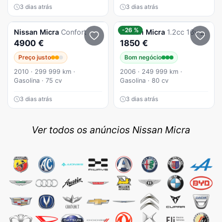
3 dias atrás
3 dias atrás
-26 %
Nissan
Micra
Confort
Nissan
Micra
1.2cc 16v 80cv
4900 €
1850 €
Preço justo
Bom negócio
2010 · 299 999 km ·
2006 · 249 999 km ·
Gasolina · 75 cv
Gasolina · 80 cv
3 dias atrás
3 dias atrás
Ver todos os anúncios Nissan Micra