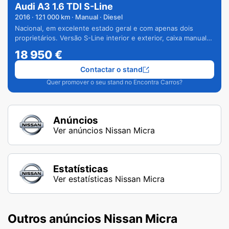
Audi A3 1.6 TDI S-Line
2016
·
121 000
km · Manual · Diesel
Nacional, em excelente estado geral e com apenas dois
proprietários. Versão S-Line interior e exterior, caixa manual
de 6 velocidades e vários extras.
18 950
€
Contactar o stand
Quer promover o seu stand no Encontra Carros?
Anúncios
Ver anúncios Nissan Micra
Estatísticas
Ver estatísticas Nissan Micra
Outros anúncios Nissan Micra