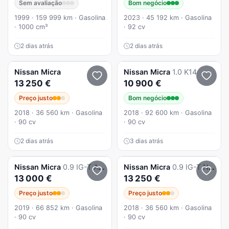
Sem avaliação
Bom negócio
1999 · 159 999 km · Gasolina
2023 · 45 192 km · Gasolina
· 1000 cm³
· 92 cv
2 dias atrás
2 dias atrás
Nissan
Micra
Nissan
Micra
1.0 K14
13 250 €
10 900 €
Preço justo
Bom negócio
2018 · 36 560 km · Gasolina
2018 · 92 600 km · Gasolina
· 90 cv
· 90 cv
2 dias atrás
3 dias atrás
Nissan
Micra
0.9 IG-T Acenta
Nissan
Micra
0.9 IG-T N-Connecta S/S
13 000 €
13 250 €
Preço justo
Preço justo
2019 · 66 852 km · Gasolina
2018 · 36 560 km · Gasolina
· 90 cv
· 90 cv