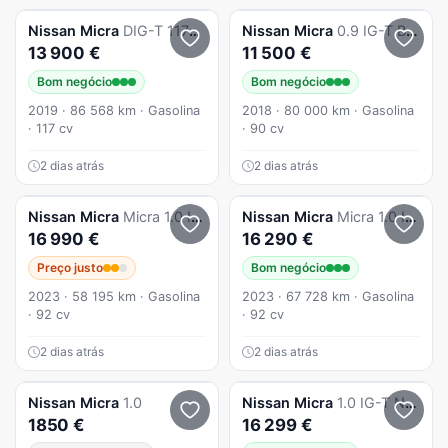
Nissan
Micra
DIG-T 117CV E6D Tekna
Nissan
Micra
0.9 IG-T BOSE Limited Edition S/S
13 900 €
11 500 €
Bom negócio
Bom negócio
2019 · 86 568 km · Gasolina
2018 · 80 000 km · Gasolina
· 117 cv
· 90 cv
2 dias atrás
2 dias atrás
Nissan
Micra
Micra 1.0 IG-T Acenta
Nissan
Micra
Micra 1.0 IG-T N-Design Black
16 990 €
16 290 €
Preço justo
Bom negócio
2023 · 58 195 km · Gasolina
2023 · 67 728 km · Gasolina
· 92 cv
· 92 cv
2 dias atrás
2 dias atrás
Nissan
Micra
1.0
Nissan
Micra
1.0 IG-T N-Design Black
1850 €
16 299 €