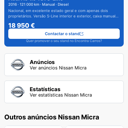
2016
·
121 000
km · Manual · Diesel
Nacional, em excelente estado geral e com apenas dois
proprietários. Versão S-Line interior e exterior, caixa manual
de 6 velocidades e vários extras.
18 950
€
Contactar o stand
Quer promover o seu stand no Encontra Carros?
Anúncios
Ver anúncios Nissan Micra
Estatísticas
Ver estatísticas Nissan Micra
Outros anúncios Nissan Micra