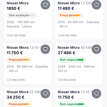
Nissan
Micra
Nissan
Micra
1.2 DIG-S N-Tec CVT
1850 €
11 480 €
Sem avaliação
Preço justo
2000 · 158 000 km ·
2015 · 60 000 km · Gasolina
Gasolina · Lisboa
· 98 cv
um dia atrás
um dia atrás
Nissan
Micra
1.0 IG-T 100cv, N-Connecta, m.bom
Nissan
Micra
40 kWh Engage
11 750 €
27 490 €
Preço justo
Bom negócio
2019 · 99 999 km · Gasolina
2026 · 2500 km · Elétrico ·
· 100 cv
123 cv
2 dias atrás
2 dias atrás
Nissan
Micra
52 kWh Evolve
Nissan
Micra
1.0 IG-T N-Connecta
34 250 €
11 750 €
Preço justo
Bom negócio