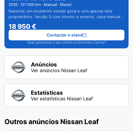
2016
·
121 000
km · Manual · Diesel
Nacional, em excelente estado geral e com apenas dois
proprietários. Versão S-Line interior e exterior, caixa manual
de 6 velocidades e vários extras.
18 950
€
Contactar o stand
Quer promover o seu stand no Encontra Carros?
Anúncios
Ver anúncios Nissan Leaf
Estatísticas
Ver estatísticas Nissan Leaf
Outros anúncios Nissan Leaf