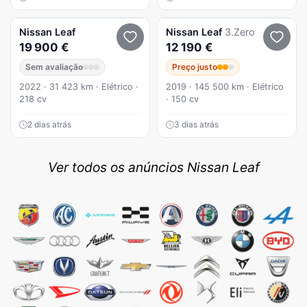
Nissan
Leaf
Nissan
Leaf
3.Zero
19 900 €
12 190 €
Sem avaliação
Preço justo
2022 · 31 423 km · Elétrico ·
2019 · 145 500 km · Elétrico
218 cv
· 150 cv
2 dias atrás
3 dias atrás
Ver todos os anúncios Nissan Leaf