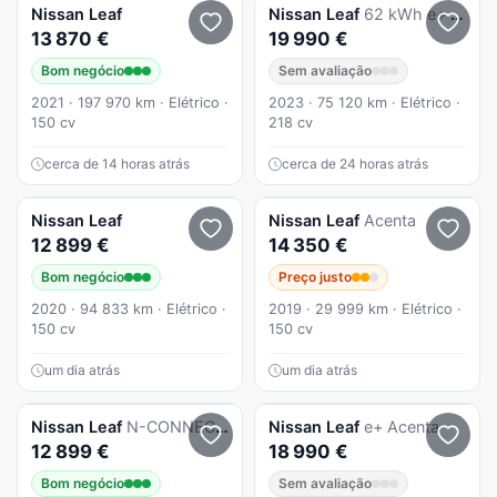
Nissan
Leaf
Nissan
Leaf
62 kWh e+ Tekna
13 870 €
19 990 €
Bom negócio
Sem avaliação
2021 · 197 970 km · Elétrico ·
2023 · 75 120 km · Elétrico ·
150 cv
218 cv
cerca de 14 horas atrás
cerca de 24 horas atrás
Nissan
Leaf
Nissan
Leaf
Acenta
12 899 €
14 350 €
Bom negócio
Preço justo
2020 · 94 833 km · Elétrico ·
2019 · 29 999 km · Elétrico ·
150 cv
150 cv
um dia atrás
um dia atrás
Nissan
Leaf
N-CONNECTA 40Kwh (AUTO)
Nissan
Leaf
e+ Acenta
12 899 €
18 990 €
Bom negócio
Sem avaliação