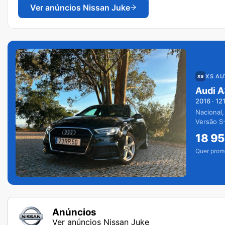
Ver anúncios
Nissan Juke
XS A
Audi A
2016
·
12
Nacional,
Versão S-
extras.
18 9
Quer prom
Anúncios
Ver anúncios Nissan Juke