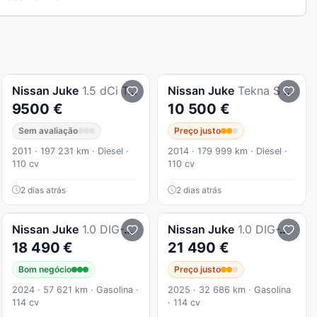
Nissan
Juke
1.5 dCi Tekna
Nissan
Juke
Tekna S pack ext 2red
9500 €
10 500 €
Sem avaliação
Preço justo
2011 · 197 231 km · Diesel ·
2014 · 179 999 km · Diesel ·
110 cv
110 cv
2 dias atrás
2 dias atrás
Nissan
Juke
1.0 DIG-T Acenta
Nissan
Juke
1.0 DIG-T Acenta
18 490 €
21 490 €
Bom negócio
Preço justo
2024 · 57 621 km · Gasolina ·
2025 · 32 686 km · Gasolina
114 cv
· 114 cv