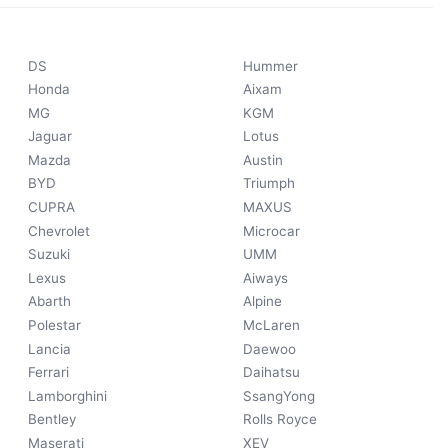
DS
Hummer
Honda
Aixam
MG
KGM
Jaguar
Lotus
Mazda
Austin
BYD
Triumph
CUPRA
MAXUS
Chevrolet
Microcar
Suzuki
UMM
Lexus
Aiways
Abarth
Alpine
Polestar
McLaren
Lancia
Daewoo
Ferrari
Daihatsu
Lamborghini
SsangYong
Bentley
Rolls Royce
Maserati
XEV