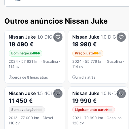
Outros anúncios Nissan Juke
Nissan
Juke
1.0 DIG-T 114cv Acenta
Nissan
Juke
1.0 DIG-T
18 490 €
19 990 €
Bom negócio
Preço justo
2024 · 57 621 km · Gasolina ·
2024 · 55 776 km · Gasolina ·
114 cv
114 cv
cerca de 8 horas atrás
um dia atrás
Nissan
Juke
1.5 dCi N-Tec S/S 104g
Nissan
Juke
1.0 N-Design Automatico
11 450 €
19 990 €
Sem avaliação
Ligeiramente caro
2013 · 77 000 km · Diesel ·
2021 · 79 999 km · Gasolina ·
110 cv
120 cv