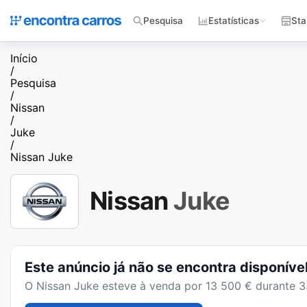
Pesquisa
Estatísticas
Sta
Início
/
Pesquisa
/
Nissan
/
Juke
/
Nissan Juke
Nissan
Juke
Este anúncio já não se encontra disponíve
O
Nissan Juke
esteve à venda por
13 500
€ durante
3