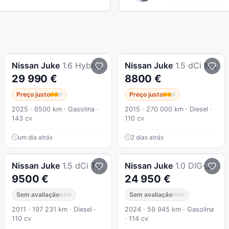
Nissan
Juke
1.6 Hybrid 143cv N-Connecta TT
Nissan
Juke
1.5 dCi N-Tec P.Ext.2 White L.
29 990 €
8800 €
Preço justo
Preço justo
2025 · 6500 km · Gasolina ·
2015 · 270 000 km · Diesel ·
143 cv
110 cv
um dia atrás
2 dias atrás
Nissan
Juke
1.5 dCi Tekna
Nissan
Juke
1.0 DIG-T N-Connecta NAV. DCT
9500 €
24 950 €
Sem avaliação
Sem avaliação
2011 · 197 231 km · Diesel ·
2024 · 59 945 km · Gasolina
110 cv
· 114 cv