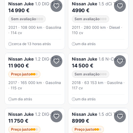
Nissan
Juke
1.0 DIG-T Enigma
Nissan
Juke
1.5 dCi Tekna Premium
14 990 €
4990 €
Sem avaliação
Sem avaliação
2021 · 108 000 km · Gasolina
2011 · 280 000 km · Diesel ·
· 114 cv
110 cv
cerca de 13 horas atrás
um dia atrás
Nissan
Juke
1.2 DIG-T Black Edition
Nissan
Juke
1.6 N-Connecta Xtronic
11 900 €
14 500 €
Preço justo
Sem avaliação
2017 · 165 000 km · Gasolina
2018 · 63 153 km · Gasolina ·
· 115 cv
117 cv
um dia atrás
um dia atrás
Nissan
Juke
1.2 DIG-T N-Tec P.Ext.1 White L.
Nissan
Juke
1.5 dCi Tekna
11 750 €
8999 €
Preço justo
Preço justo