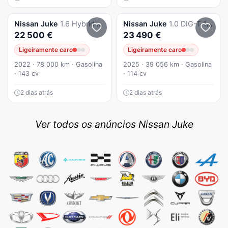
Nissan
Juke
1.6 Hybrid 105 kW Auto N-CONNECTA
Nissan
Juke
1.0 DIG-T 114cv N-Connecta DCT
22 500 €
23 490 €
Ligeiramente caro
Ligeiramente caro
2022 · 78 000 km · Gasolina
2025 · 39 056 km · Gasolina
· 143 cv
· 114 cv
2 dias atrás
2 dias atrás
Ver todos os anúncios Nissan Juke