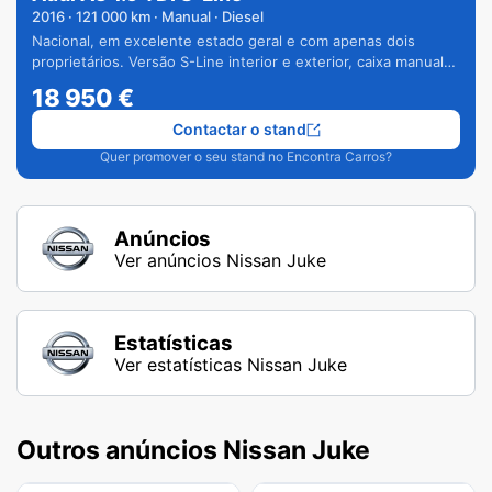
2016
·
121 000
km · Manual · Diesel
Nacional, em excelente estado geral e com apenas dois
proprietários. Versão S-Line interior e exterior, caixa manual
de 6 velocidades e vários extras.
18 950
€
Contactar o stand
Quer promover o seu stand no Encontra Carros?
Anúncios
Ver anúncios Nissan Juke
Estatísticas
Ver estatísticas Nissan Juke
Outros anúncios Nissan Juke