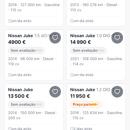
2016 · 127 000 km · Gasolina
2013 · 190 276 km · Diesel ·
· 115 cv
110 cv
um dia atrás
um dia atrás
Nissan
Juke
1.5 dCi N-Tec S/S 104g
Nissan
Juke
1.0 DIG-T Enigma
4900 €
14 990 €
Sem avaliação
Sem avaliação
2014 · 98 000 km · Diesel ·
2021 · 108 000 km · Gasolina
110 cv
· 114 cv
um dia atrás
um dia atrás
Nissan
Juke
Nissan
Juke
1.2 DIG-T Acenta
13 500 €
11 950 €
Sem avaliação
Preço justo
2014 · 150 000 km · Diesel ·
2016 · 125 634 km · Gasolina
200 cv
· 115 cv
um dia atrás
2 dias atrás