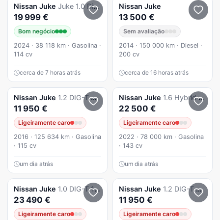
Nissan
Juke
Juke 1.0 Dig-T N-Connecta Dct
Nissan
Juke
19 999 €
13 500 €
Bom negócio
Sem avaliação
2024 · 38 118 km · Gasolina ·
2014 · 150 000 km · Diesel ·
114 cv
200 cv
cerca de 7 horas atrás
cerca de 16 horas atrás
Nissan
Juke
1.2 DIG-T Acenta
Nissan
Juke
1.6 Hybrid 105 kW Auto N-CONNECTA
11 950 €
22 500 €
Ligeiramente caro
Ligeiramente caro
2016 · 125 634 km · Gasolina
2022 · 78 000 km · Gasolina
· 115 cv
· 143 cv
um dia atrás
um dia atrás
Nissan
Juke
1.0 DIG-T 114cv N-Connecta DCT
Nissan
Juke
1.2 DIG-T Acenta
23 490 €
11 950 €
Ligeiramente caro
Ligeiramente caro