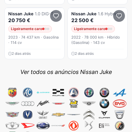
Nissan
Juke
1.0 DIG-T N-Connecta DCT
Nissan
Juke
1.6 Hybrid N-Connecta
20 750 €
22 500 €
Ligeiramente caro
Ligeiramente caro
2023 · 74 437 km · Gasolina
2022 · 78 000 km · Híbrido
· 114 cv
(Gasolina) · 143 cv
2 dias atrás
2 dias atrás
Ver todos os anúncios Nissan Juke