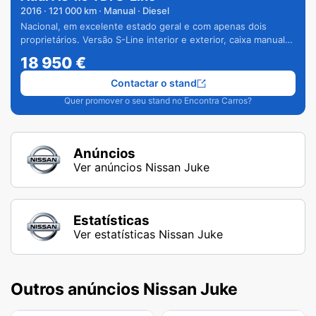
2016
·
121 000
km · Manual · Diesel
Nacional, em excelente estado geral e com apenas dois
proprietários. Versão S-Line interior e exterior, caixa manual
de 6 velocidades e vários extras.
18 950
€
Contactar o stand
Quer promover o seu stand no Encontra Carros?
Anúncios
Ver anúncios Nissan Juke
Estatísticas
Ver estatísticas Nissan Juke
Outros anúncios Nissan Juke