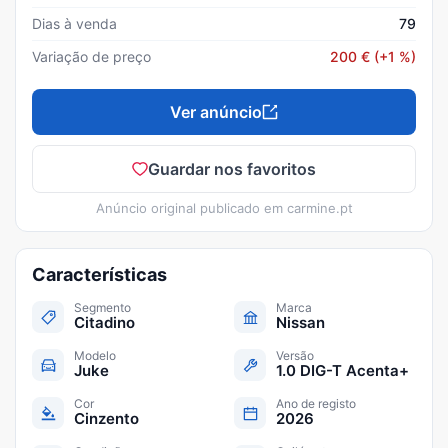
Dias à venda
79
Variação de preço
200
€
(+1 %)
Ver anúncio
Guardar nos favoritos
Anúncio original publicado em
carmine.pt
Características
Segmento
Marca
Citadino
Nissan
Modelo
Versão
Juke
1.0 DIG-T Acenta+
Cor
Ano de registo
Cinzento
2026