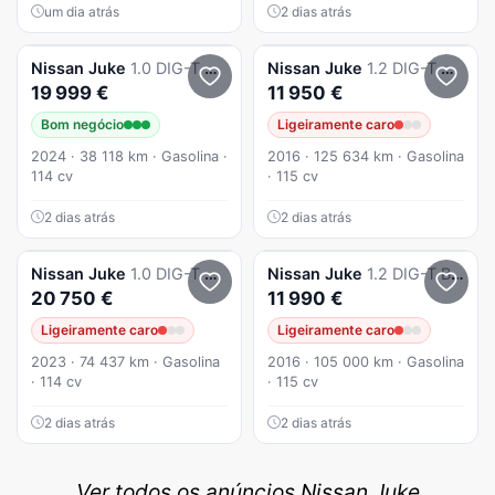
um dia atrás
2 dias atrás
Nissan
Juke
1.0 DIG-T N-Connecta DCT
Nissan
Juke
1.2 DIG-T Acenta
19 999 €
11 950 €
Bom negócio
Ligeiramente caro
2024 · 38 118 km · Gasolina ·
2016 · 125 634 km · Gasolina
114 cv
· 115 cv
2 dias atrás
2 dias atrás
Nissan
Juke
1.0 DIG-T N-Connecta DCT
Nissan
Juke
1.2 DIG-T Black Edition
20 750 €
11 990 €
Ligeiramente caro
Ligeiramente caro
2023 · 74 437 km · Gasolina
2016 · 105 000 km · Gasolina
· 114 cv
· 115 cv
2 dias atrás
2 dias atrás
Ver todos os anúncios Nissan Juke