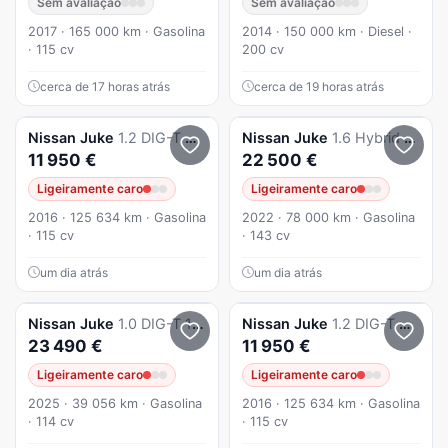
Sem avaliação
Sem avaliação
2017 · 165 000 km · Gasolina
2014 · 150 000 km · Diesel ·
· 115 cv
200 cv
cerca de 17 horas atrás
cerca de 19 horas atrás
Nissan
Juke
1.2 DIG-T Acenta
Nissan
Juke
1.6 Hybrid 105 kW Auto N-CONNECTA
11 950 €
22 500 €
Ligeiramente caro
Ligeiramente caro
2016 · 125 634 km · Gasolina
2022 · 78 000 km · Gasolina
· 115 cv
· 143 cv
um dia atrás
um dia atrás
Nissan
Juke
1.0 DIG-T 114cv N-Connecta DCT
Nissan
Juke
1.2 DIG-T Acenta
23 490 €
11 950 €
Ligeiramente caro
Ligeiramente caro
2025 · 39 056 km · Gasolina
2016 · 125 634 km · Gasolina
· 114 cv
· 115 cv