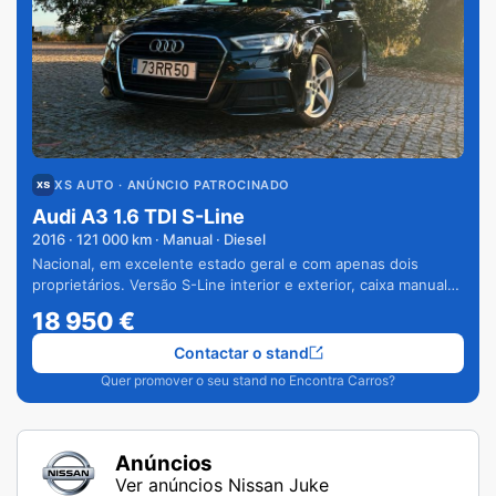
XS AUTO
· ANÚNCIO PATROCINADO
Audi A3 1.6 TDI S-Line
2016
·
121 000
km · Manual · Diesel
Nacional, em excelente estado geral e com apenas dois
proprietários. Versão S-Line interior e exterior, caixa manual
de 6 velocidades e vários extras.
18 950
€
Contactar o stand
Quer promover o seu stand no Encontra Carros?
Anúncios
Ver anúncios Nissan Juke