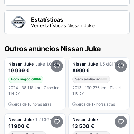
Estatísticas
Ver estatísticas Nissan Juke
Outros anúncios Nissan Juke
Nissan
Juke
Juke 1.0 Dig-T N-Connecta Dct
Nissan
Juke
1.5 dCi Tekna
19 999 €
8999 €
Bom negócio
Sem avaliação
2024 · 38 118 km · Gasolina ·
2013 · 190 276 km · Diesel ·
114 cv
110 cv
cerca de 10 horas atrás
cerca de 17 horas atrás
Nissan
Juke
1.2 DIG-T Black Edition
Nissan
Juke
11 900 €
13 500 €