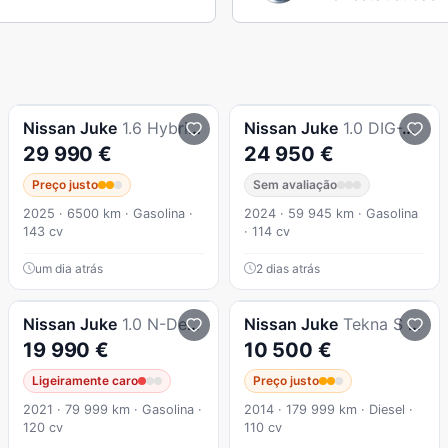
Nissan
Juke
1.6 Hybrid 143cv N-Connecta TT
Nissan
Juke
1.0 DIG-T N-Connecta NAV. DCT
29 990 €
24 950 €
Preço justo
Sem avaliação
2025 · 6500 km · Gasolina ·
2024 · 59 945 km · Gasolina
143 cv
· 114 cv
um dia atrás
2 dias atrás
Nissan
Juke
1.0 N-Design Automatico
Nissan
Juke
Tekna S pack ext 2red
19 990 €
10 500 €
Ligeiramente caro
Preço justo
2021 · 79 999 km · Gasolina ·
2014 · 179 999 km · Diesel ·
120 cv
110 cv