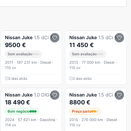
Nissan
Juke
1.5 dCi Tekna
Nissan
Juke
1.5 dCi N-Tec S/S 104g
9500 €
11 450 €
Sem avaliação
Sem avaliação
2011 · 197 231 km · Diesel ·
2013 · 77 000 km · Diesel ·
110 cv
110 cv
2 dias atrás
2 dias atrás
Nissan
Juke
1.0 DIG-T Acenta
Nissan
Juke
1.5 dCi N-Tec P.Ext.2 White L.
18 490 €
8800 €
Bom negócio
Preço justo
2024 · 57 621 km · Gasolina ·
2015 · 270 000 km · Diesel ·
114 cv
110 cv