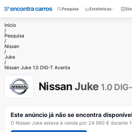
Pesquisa
Estatísticas
Sta
Início
/
Pesquisa
/
Nissan
/
Juke
/
Nissan Juke 1.0 DIG-T Acenta
Nissan
Juke
1.0 DIG
Este anúncio já não se encontra disponíve
O
Nissan Juke
esteve à venda por
24 990
€ durante
1