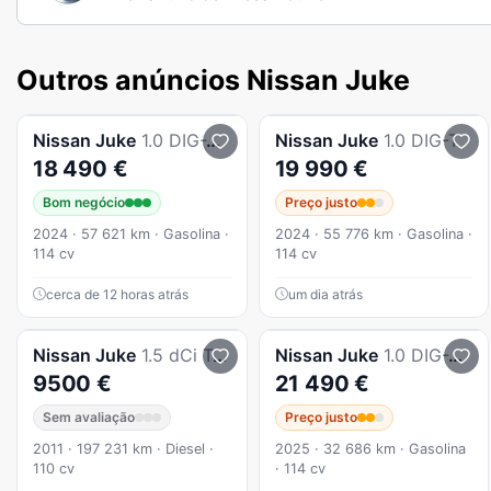
Outros anúncios Nissan Juke
Nissan
Juke
1.0 DIG-T 114cv Acenta
Nissan
Juke
1.0 DIG-T
18 490 €
19 990 €
Bom negócio
Preço justo
2024 · 57 621 km · Gasolina ·
2024 · 55 776 km · Gasolina ·
114 cv
114 cv
cerca de 12 horas atrás
um dia atrás
Nissan
Juke
1.5 dCi Tekna
Nissan
Juke
1.0 DIG-T Acenta
9500 €
21 490 €
Sem avaliação
Preço justo
2011 · 197 231 km · Diesel ·
2025 · 32 686 km · Gasolina
110 cv
· 114 cv