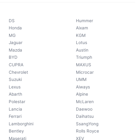
DS
Hummer
Honda
Aixam
MG
KGM
Jaguar
Lotus
Mazda
Austin
BYD
Triumph
CUPRA
MAXUS
Chevrolet
Microcar
Suzuki
UMM
Lexus
Aiways
Abarth
Alpine
Polestar
McLaren
Lancia
Daewoo
Ferrari
Daihatsu
Lamborghini
SsangYong
Bentley
Rolls Royce
Maserati
XEV