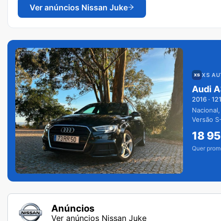
Ver anúncios
Nissan Juke
XS A
Audi A
2016
·
12
Nacional,
Versão S-
extras.
18 9
Quer prom
Anúncios
Ver anúncios Nissan Juke