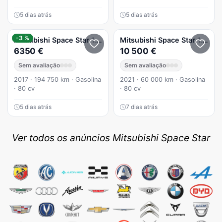
5 dias atrás
5 dias atrás
-3 %
Mitsubishi
Space Star
1.2 Intense
Mitsubishi
Space Star
1.2 Clear Tec Edition+
6350 €
10 500 €
Sem avaliação
Sem avaliação
2017 · 194 750 km · Gasolina
2021 · 60 000 km · Gasolina
· 80 cv
· 80 cv
5 dias atrás
7 dias atrás
Ver todos os anúncios Mitsubishi Space Star