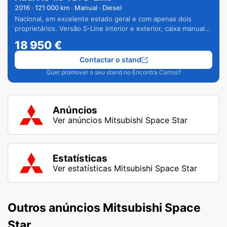
2016
·
121 000
km · Manual · Diesel
Nacional, em excelente estado geral e com apenas dois
proprietários. Versão S-Line interior e exterior, caixa manual
de 6 velocidades e vários extras.
18 950
€
Contactar o stand
Quer promover o seu stand no Encontra Carros?
Anúncios
Ver anúncios Mitsubishi Space Star
Estatísticas
Ver estatísticas Mitsubishi Space Star
Outros anúncios Mitsubishi Space
Star