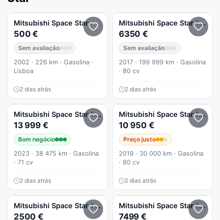
Mitsubishi
Space Star
Mitsubishi
Space Star
1.2 Intense
500 €
6350 €
Sem avaliação
Sem avaliação
2002 · 226 km · Gasolina ·
2017 · 199 999 km · Gasolina
Lisboa
· 80 cv
2 dias atrás
2 dias atrás
Mitsubishi
Space Star
1.2 Connect Edition
Mitsubishi
Space Star
1.2 Intense Connect Edition
13 999 €
10 950 €
Bom negócio
Preço justo
2023 · 38 475 km · Gasolina
2019 · 30 000 km · Gasolina
· 71 cv
· 80 cv
2 dias atrás
2 dias atrás
Mitsubishi
Space Star
1.9 DI-D HP Avance
Mitsubishi
Space Star
1.2 Intense
2500 €
7499 €