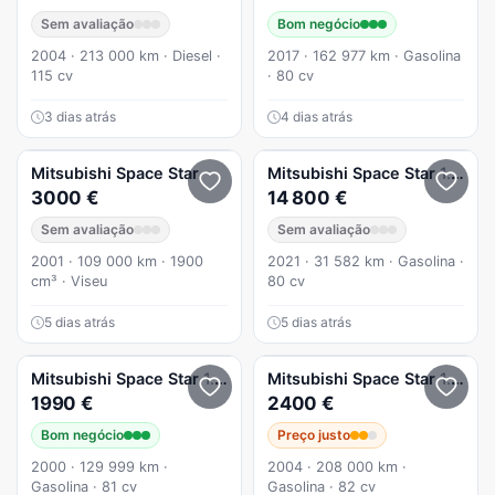
Sem avaliação
Bom negócio
2004 · 213 000 km · Diesel ·
2017 · 162 977 km · Gasolina
115 cv
· 80 cv
3 dias atrás
4 dias atrás
Mitsubishi
Space Star
Mitsubishi
Space Star
1.2 Intense CVT
3000 €
14 800 €
Sem avaliação
Sem avaliação
2001 · 109 000 km · 1900
2021 · 31 582 km · Gasolina ·
cm³ · Viseu
80 cv
5 dias atrás
5 dias atrás
Mitsubishi
Space Star
1.3 Gasolina Mecanica Impecável
Mitsubishi
Space Star
1.3 Comfort P3
1990 €
2400 €
Bom negócio
Preço justo
2000 · 129 999 km ·
2004 · 208 000 km ·
Gasolina · 81 cv
Gasolina · 82 cv