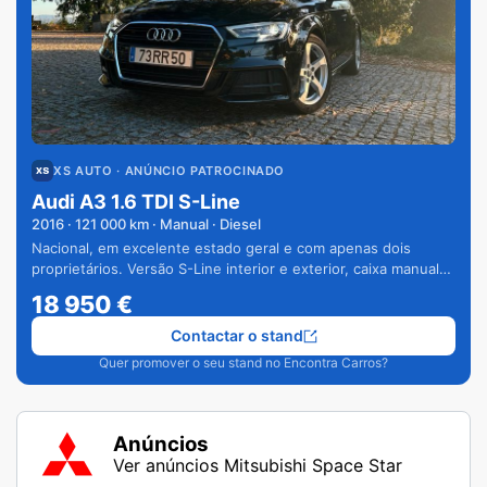
XS AUTO
· ANÚNCIO PATROCINADO
Audi A3 1.6 TDI S-Line
2016
·
121 000
km · Manual · Diesel
Nacional, em excelente estado geral e com apenas dois
proprietários. Versão S-Line interior e exterior, caixa manual
de 6 velocidades e vários extras.
18 950
€
Contactar o stand
Quer promover o seu stand no Encontra Carros?
Anúncios
Ver anúncios Mitsubishi Space Star