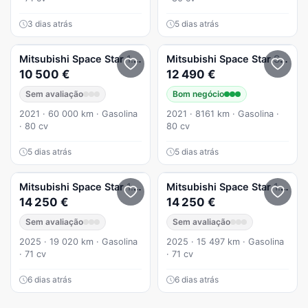
3 dias atrás
5 dias atrás
Mitsubishi
Space Star
1.2 Clear Tec Edition+
Mitsubishi
Space Star
Space Star 1.2 Intense
10 500 €
12 490 €
Sem avaliação
Bom negócio
2021 · 60 000 km · Gasolina
2021 · 8161 km · Gasolina ·
· 80 cv
80 cv
5 dias atrás
5 dias atrás
Mitsubishi
Space Star
1.2 Connect Edition
Mitsubishi
Space Star
1.2 Connect Edition
14 250 €
14 250 €
Sem avaliação
Sem avaliação
2025 · 19 020 km · Gasolina
2025 · 15 497 km · Gasolina
· 71 cv
· 71 cv
6 dias atrás
6 dias atrás