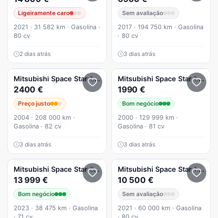
Ligeiramente caro
Sem avaliação
2021 · 31 582 km · Gasolina ·
2017 · 194 750 km · Gasolina
80 cv
· 80 cv
2 dias atrás
3 dias atrás
Mitsubishi
Space Star
1.3 Comfort P3
Mitsubishi
Space Star
1.3 Gasolina Mecanica Impecável
2400 €
1990 €
Preço justo
Bom negócio
2004 · 208 000 km ·
2000 · 129 999 km ·
Gasolina · 82 cv
Gasolina · 81 cv
3 dias atrás
3 dias atrás
Mitsubishi
Space Star
Space Star 1.2 Connect Edition
Mitsubishi
Space Star
1.2 Clear Tec Edition+
13 999 €
10 500 €
Bom negócio
Sem avaliação
2023 · 38 475 km · Gasolina
2021 · 60 000 km · Gasolina
· 71 cv
· 80 cv