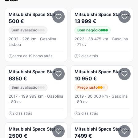
Mitsubishi
Space Star
Mitsubishi
Space Star
1.2 Connect Edition
500 €
13 999 €
Sem avaliação
Bom negócio
2002 · 226 km · Gasolina ·
2023 · 38 475 km · Gasolina
Lisboa
· 71 cv
cerca de 19 horas atrás
2 dias atrás
Mitsubishi
Space Star
1.2 Intense
Mitsubishi
Space Star
1.2 Intense Connect Edition
6350 €
10 950 €
Sem avaliação
Preço justo
2017 · 199 999 km · Gasolina
2019 · 30 000 km · Gasolina
· 80 cv
· 80 cv
2 dias atrás
2 dias atrás
Mitsubishi
Space Star
1.9 DI-D HP Avance
Mitsubishi
Space Star
1.2 Intense
2500 €
7499 €