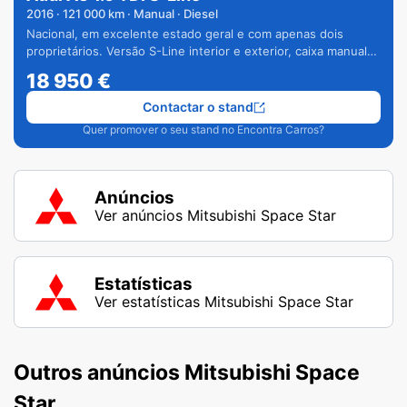
2016
·
121 000
km · Manual · Diesel
Nacional, em excelente estado geral e com apenas dois
proprietários. Versão S-Line interior e exterior, caixa manual
de 6 velocidades e vários extras.
18 950
€
Contactar o stand
Quer promover o seu stand no Encontra Carros?
Anúncios
Ver anúncios Mitsubishi Space Star
Estatísticas
Ver estatísticas Mitsubishi Space Star
Outros anúncios Mitsubishi Space
Star