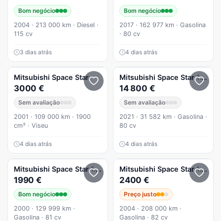
Bom negócio
Bom negócio
2004 · 213 000 km · Diesel ·
2017 · 162 977 km · Gasolina
115 cv
· 80 cv
3 dias atrás
4 dias atrás
Mitsubishi
Space Star
Mitsubishi
Space Star
1.2 Intense CVT
3000 €
14 800 €
Sem avaliação
Sem avaliação
2001 · 109 000 km · 1900
2021 · 31 582 km · Gasolina ·
cm³ · Viseu
80 cv
4 dias atrás
4 dias atrás
Mitsubishi
Space Star
1.3 Gasolina Mecanica Impecável
Mitsubishi
Space Star
1.3 Comfort P3
1990 €
2400 €
Bom negócio
Preço justo
2000 · 129 999 km ·
2004 · 208 000 km ·
Gasolina · 81 cv
Gasolina · 82 cv