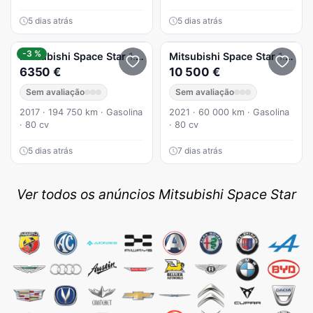
5 dias atrás
5 dias atrás
-3 %
Mitsubishi
Space Star
1.2 Intense
Mitsubishi
Space Star
1.2 Clear Tec Edition+
6350 €
10 500 €
Sem avaliação
Sem avaliação
2017 · 194 750 km · Gasolina
2021 · 60 000 km · Gasolina
· 80 cv
· 80 cv
5 dias atrás
7 dias atrás
Ver todos os anúncios Mitsubishi Space Star