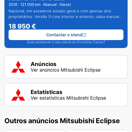
2016
·
121 000
km · Manual · Diesel
Nacional, em excelente estado geral e com apenas dois
proprietários. Versão S-Line interior e exterior, caixa manual
de 6 velocidades e vários extras.
18 950
€
Contactar o stand
Quer promover o seu stand no Encontra Carros?
Anúncios
Ver anúncios Mitsubishi Eclipse
Estatísticas
Ver estatísticas Mitsubishi Eclipse
Outros anúncios Mitsubishi Eclipse