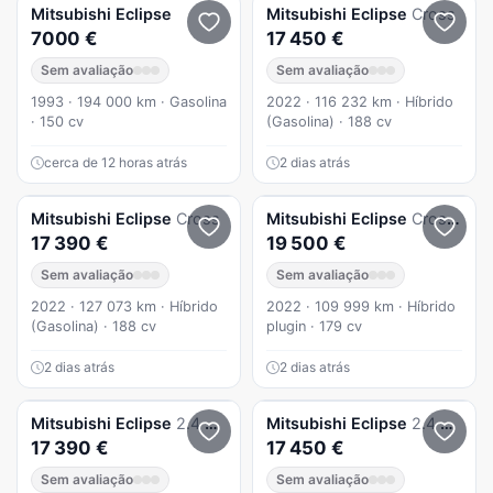
Mitsubishi
Eclipse
Mitsubishi
Eclipse
Cross
7000 €
17 450 €
Sem avaliação
Sem avaliação
1993 · 194 000 km · Gasolina
2022 · 116 232 km · Híbrido
· 150 cv
(Gasolina) · 188 cv
cerca de 12 horas atrás
2 dias atrás
Mitsubishi
Eclipse
Cross
Mitsubishi
Eclipse
Cross Hibrido Plug In Iva Dedutivél
17 390 €
19 500 €
Sem avaliação
Sem avaliação
2022 · 127 073 km · Híbrido
2022 · 109 999 km · Híbrido
(Gasolina) · 188 cv
plugin · 179 cv
2 dias atrás
2 dias atrás
Mitsubishi
Eclipse
2.4 PHEV eMotion
Mitsubishi
Eclipse
2.4 PHEV eMotion
17 390 €
17 450 €
Sem avaliação
Sem avaliação