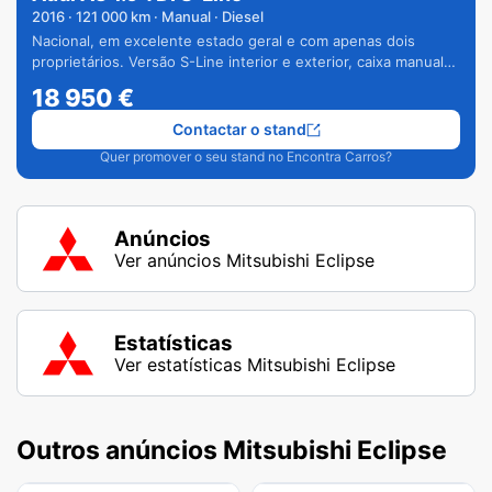
2016
·
121 000
km · Manual · Diesel
Nacional, em excelente estado geral e com apenas dois
proprietários. Versão S-Line interior e exterior, caixa manual
de 6 velocidades e vários extras.
18 950
€
Contactar o stand
Quer promover o seu stand no Encontra Carros?
Anúncios
Ver anúncios Mitsubishi Eclipse
Estatísticas
Ver estatísticas Mitsubishi Eclipse
Outros anúncios Mitsubishi Eclipse