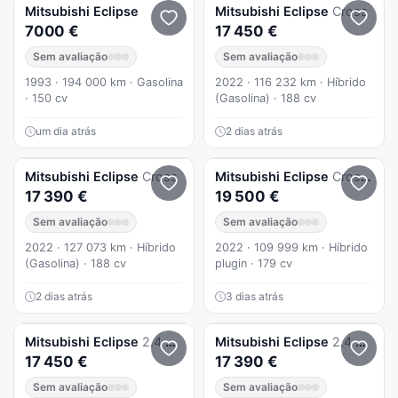
Mitsubishi
Eclipse
Mitsubishi
Eclipse
Cross
7000 €
17 450 €
Sem avaliação
Sem avaliação
1993 · 194 000 km · Gasolina
2022 · 116 232 km · Híbrido
· 150 cv
(Gasolina) · 188 cv
um dia atrás
2 dias atrás
Mitsubishi
Eclipse
Cross
Mitsubishi
Eclipse
Cross Hibrido Plug In Iva Dedutivél
17 390 €
19 500 €
Sem avaliação
Sem avaliação
2022 · 127 073 km · Híbrido
2022 · 109 999 km · Híbrido
(Gasolina) · 188 cv
plugin · 179 cv
2 dias atrás
3 dias atrás
Mitsubishi
Eclipse
2.4 PHEV eMotion
Mitsubishi
Eclipse
2.4 PHEV eMotion
17 450 €
17 390 €
Sem avaliação
Sem avaliação