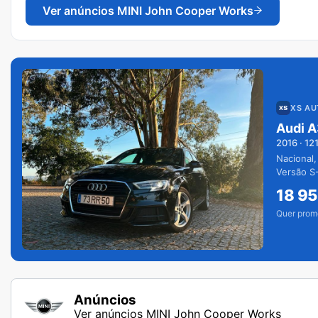
Ver anúncios
MINI John Cooper Works
XS A
Audi A
2016
·
12
Nacional,
Versão S-
extras.
18 9
Quer prom
Anúncios
Ver anúncios MINI John Cooper Works