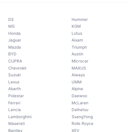
DS
Hummer
MG
KGM
Honda
Lotus
Jaguar
Aixam
Mazda
Triumph
BYD
Austin
CUPRA
Microcar
Chevrolet
MAXUS
Suzuki
Aiways
Lexus
UMM
Abarth
Alpine
Polestar
Daewoo
Ferrari
McLaren
Lancia
Daihatsu
Lamborghini
SsangYong
Maserati
Rolls Royce
Bentley
XEV