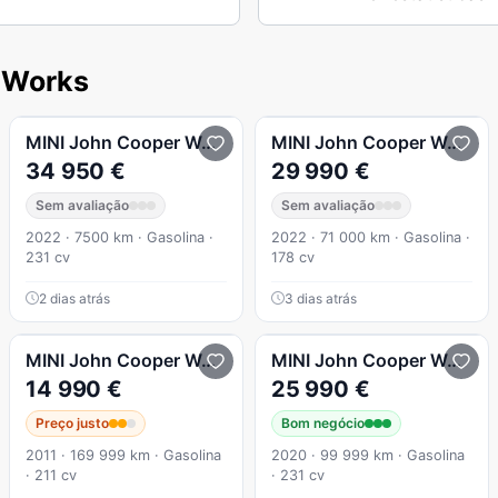
 Works
John Cooper Works Auto Desportiva
MINI
John Cooper Works
John Cooper Works Auto Des
MINI
John Cooper Works
34 950 €
29 990 €
Sem avaliação
Sem avaliação
2022 · 7500 km · Gasolina ·
2022 · 71 000 km · Gasolina ·
231 cv
178 cv
2 dias atrás
3 dias atrás
John Cooper Works GP
MINI
John Cooper Works
211CV
MINI
John Cooper Works
14 990 €
25 990 €
Preço justo
Bom negócio
2011 · 169 999 km · Gasolina
2020 · 99 999 km · Gasolina
· 211 cv
· 231 cv