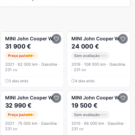
portiva
John Cooper Works
MINI
John Cooper Works
John Cooper Works Auto Desp
MINI
John Cooper Works
J
31 900 €
24 000 €
Preço justo
Sem avaliação
2021 · 62 000 km · Gasolina ·
2016 · 108 000 km · Gasolina
231 cv
· 231 cv
3 dias atrás
4 dias atrás
231 CV
MINI
John Cooper Works
John Cooper Works Plus Auto 
MINI
John Cooper Works
J
32 990 €
19 500 €
Preço justo
Sem avaliação
2021 · 75 000 km · Gasolina ·
2015 · 66 000 km · Gasolina ·
231 cv
231 cv