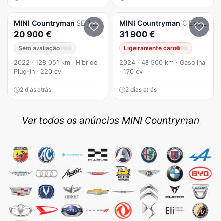
MINI
Countryman
SE 1.5 Plug-In Hybrid All I.V.A DEDUTIVEL
MINI
Countryman
C Essential XS
20 900 €
31 900 €
Sem avaliação
Ligeiramente caro
2022 · 128 051 km · Híbrido
2024 · 48 500 km · Gasolina
Plug-In · 220 cv
· 170 cv
2 dias atrás
2 dias atrás
Ver todos os anúncios MINI Countryman