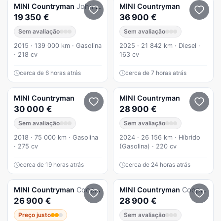
MINI
Countryman
John Cooper Works ALL4
MINI
Countryman
19 350 €
36 900 €
Sem avaliação
Sem avaliação
2015 · 139 000 km · Gasolina
2025 · 21 842 km · Diesel ·
· 218 cv
163 cv
cerca de 6 horas atrás
cerca de 7 horas atrás
MINI
Countryman
MINI
Countryman
30 000 €
28 900 €
Sem avaliação
Sem avaliação
2018 · 75 000 km · Gasolina
2024 · 26 156 km · Híbrido
· 275 cv
(Gasolina) · 220 cv
cerca de 19 horas atrás
cerca de 24 horas atrás
MINI
Countryman
Cooper SE ALL4 Auto
MINI
Countryman
Cooper SE Premium Essential Auto
26 900 €
28 900 €
Preço justo
Sem avaliação