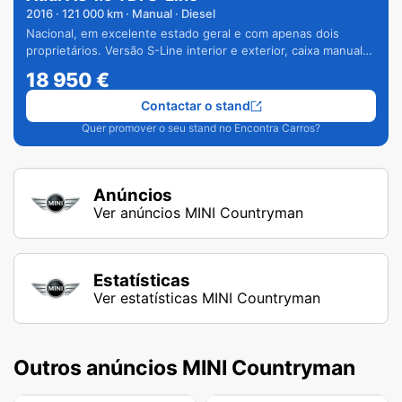
2016
·
121 000
km · Manual · Diesel
Nacional, em excelente estado geral e com apenas dois
proprietários. Versão S-Line interior e exterior, caixa manual
de 6 velocidades e vários extras.
18 950
€
Contactar o stand
Quer promover o seu stand no Encontra Carros?
Anúncios
Ver anúncios MINI Countryman
Estatísticas
Ver estatísticas MINI Countryman
Outros anúncios MINI Countryman