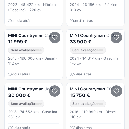
2022 · 48 422 km · Híbrido
2024 · 26 156 km · Elétrico ·
(Gasolina) · 220 cv
313 cv
um dia atrás
um dia atrás
MINI
Countryman
Cooper D
MINI
Countryman
C Classic
11 999 €
33 900 €
Sem avaliação
Sem avaliação
2013 · 190 000 km · Diesel ·
2024 · 14 317 km · Gasolina ·
112 cv
170 cv
2 dias atrás
2 dias atrás
MINI
Countryman
John Cooper Works ALL4 Auto Desportiva
MINI
Countryman
COOPER 1.6 D
30 000 €
15 750 €
Sem avaliação
Sem avaliação
2018 · 74 653 km · Gasolina ·
2016 · 119 999 km · Diesel ·
231 cv
110 cv
2 dias atrás
2 dias atrás