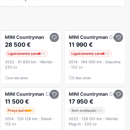
MINI
Countryman
MINI
Countryman
Cooper Park Lane Chili
28 500 €
11 990 €
Ligeiramente caro
Ligeiramente caro
2022 · 41 830 km · Híbrido ·
2014 · 164 000 km · Gasolina
220 cv
· 122 cv
um dia atrás
2 dias atrás
MINI
Countryman
Cooper D
MINI
Countryman
Cooper SE All4 Aut.
11 500 €
17 950 €
Preço justo
Sem avaliação
2014 · 128 128 km · Diesel ·
2022 · 128 051 km · Híbrido
112 cv
Plug-In · 220 cv