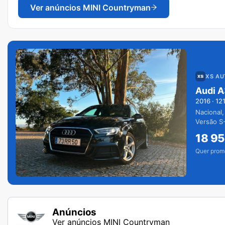
Ver anúncios
MINI Countryman
XS A
Audi A
2016
·
12
Nacional,
Versão S-
extras.
18 9
Quer prom
Anúncios
Ver anúncios MINI Countryman