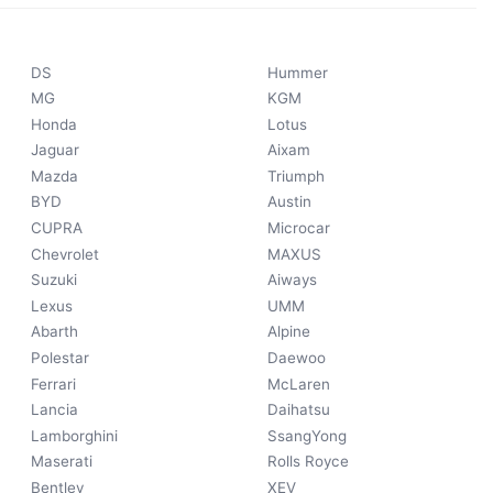
DS
Hummer
MG
KGM
Honda
Lotus
Jaguar
Aixam
Mazda
Triumph
BYD
Austin
CUPRA
Microcar
Chevrolet
MAXUS
Suzuki
Aiways
Lexus
UMM
Abarth
Alpine
Polestar
Daewoo
Ferrari
McLaren
Lancia
Daihatsu
Lamborghini
SsangYong
Maserati
Rolls Royce
Bentley
XEV