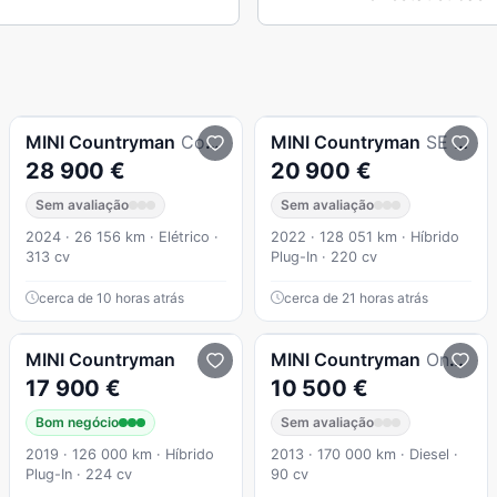
MINI
Countryman
Cooper SE Premium Essential Auto
MINI
Countryman
SE 1.5 Plug-In Hybrid All I.V.A DEDUTIVEL
28 900 €
20 900 €
Sem avaliação
Sem avaliação
2024 · 26 156 km · Elétrico ·
2022 · 128 051 km · Híbrido
313 cv
Plug-In · 220 cv
cerca de 10 horas atrás
cerca de 21 horas atrás
MINI
Countryman
MINI
Countryman
One D
17 900 €
10 500 €
Bom negócio
Sem avaliação
2019 · 126 000 km · Híbrido
2013 · 170 000 km · Diesel ·
Plug-In · 224 cv
90 cv