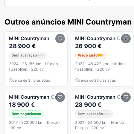
Outros anúncios MINI Countryman
MINI
Countryman
MINI
Countryman
Cooper SE ALL4 Auto
28 900 €
26 900 €
Sem avaliação
Preço justo
2024 · 26 156 km · Híbrido
2022 · 48 422 km · Híbrido
(Gasolina) · 220 cv
(Gasolina) · 220 cv
cerca de 3 horas atrás
cerca de 9 horas atrás
MINI
Countryman
Cooper SD Auto
MINI
Countryman
Cooper SE ALL4 Northwood Edition Auto
18 900 €
28 900 €
Bom negócio
Sem avaliação
2017 · 222 000 km · Diesel ·
2021 · 54 500 km · Híbrido
190 cv
Plug-In · 220 cv