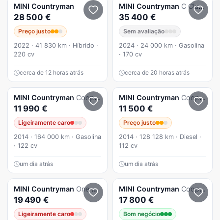
MINI
Countryman
MINI
Countryman
C Classic XS
28 500 €
35 400 €
Preço justo
Sem avaliação
2022 · 41 830 km · Híbrido ·
2024 · 24 000 km · Gasolina
220 cv
· 170 cv
cerca de 12 horas atrás
cerca de 20 horas atrás
MINI
Countryman
Cooper Park Lane Chili
MINI
Countryman
Cooper D
11 990 €
11 500 €
Ligeiramente caro
Preço justo
2014 · 164 000 km · Gasolina
2014 · 128 128 km · Diesel ·
· 122 cv
112 cv
um dia atrás
um dia atrás
MINI
Countryman
One D Auto
MINI
Countryman
Cooper SE ALL4 Auto
19 490 €
17 800 €
Ligeiramente caro
Bom negócio