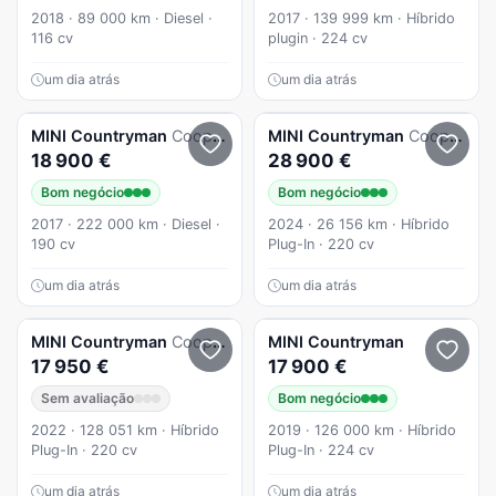
2018 · 89 000 km · Diesel ·
2017 · 139 999 km · Híbrido
116 cv
plugin · 224 cv
um dia atrás
um dia atrás
MINI
Countryman
Cooper SD Auto
MINI
Countryman
Cooper SE Premium Essential Auto
18 900 €
28 900 €
Bom negócio
Bom negócio
2017 · 222 000 km · Diesel ·
2024 · 26 156 km · Híbrido
190 cv
Plug-In · 220 cv
um dia atrás
um dia atrás
MINI
Countryman
Cooper SE All4 Aut.
MINI
Countryman
17 950 €
17 900 €
Sem avaliação
Bom negócio
2022 · 128 051 km · Híbrido
2019 · 126 000 km · Híbrido
Plug-In · 220 cv
Plug-In · 224 cv
um dia atrás
um dia atrás