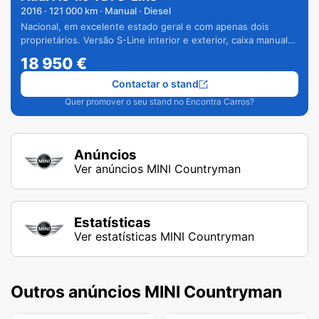
2016
·
121 000
km · Manual · Diesel
Nacional, em excelente estado geral e com apenas dois
proprietários. Versão S-Line interior e exterior, caixa manual
de 6 velocidades e vários extras.
18 950
€
Contactar o stand
Quer promover o seu stand no Encontra Carros?
Anúncios
Ver anúncios MINI Countryman
Estatísticas
Ver estatísticas MINI Countryman
Outros anúncios MINI Countryman