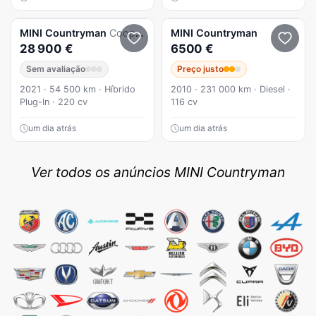
MINI
Countryman
Cooper SE ALL4 Northwood Edition Auto
MINI
Countryman
28 900 €
6500 €
Sem avaliação
Preço justo
2021 · 54 500 km · Híbrido
2010 · 231 000 km · Diesel ·
Plug-In · 220 cv
116 cv
um dia atrás
um dia atrás
Ver todos os anúncios MINI Countryman