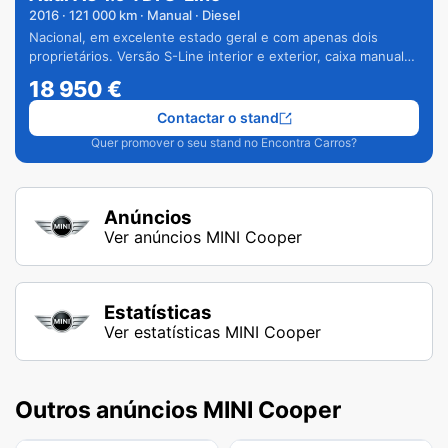
2016
·
121 000
km · Manual · Diesel
Nacional, em excelente estado geral e com apenas dois
proprietários. Versão S-Line interior e exterior, caixa manual
de 6 velocidades e vários extras.
18 950
€
Contactar o stand
Quer promover o seu stand no Encontra Carros?
Anúncios
Ver anúncios MINI Cooper
Estatísticas
Ver estatísticas MINI Cooper
Outros anúncios MINI Cooper