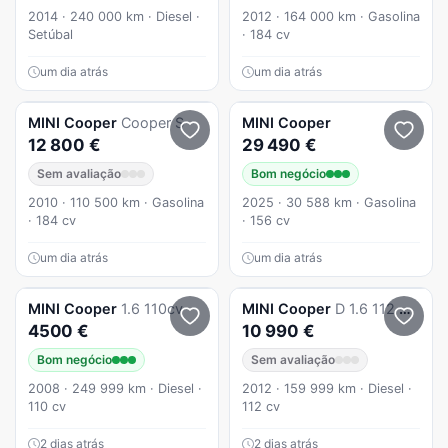
2014 · 240 000 km · Diesel ·
2012 · 164 000 km · Gasolina
Setúbal
· 184 cv
um dia atrás
um dia atrás
MINI
Cooper
Cooper S
MINI
Cooper
12 800 €
29 490 €
Sem avaliação
Bom negócio
2010 · 110 500 km · Gasolina
2025 · 30 588 km · Gasolina
· 184 cv
· 156 cv
um dia atrás
um dia atrás
MINI
Cooper
1.6 110cv
MINI
Cooper
D 1.6 112 CV Full Extras
4500 €
10 990 €
Bom negócio
Sem avaliação
2008 · 249 999 km · Diesel ·
2012 · 159 999 km · Diesel ·
110 cv
112 cv
2 dias atrás
2 dias atrás