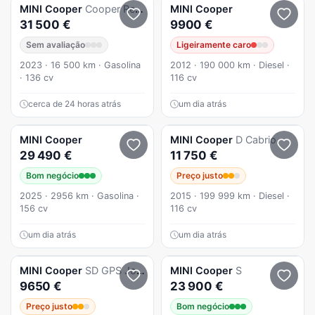
MINI
Cooper
Cooper Resolute Edition Auto
MINI
Cooper
31 500 €
9900 €
Sem avaliação
Ligeiramente caro
2023 · 16 500 km · Gasolina
2012 · 190 000 km · Diesel ·
· 136 cv
116 cv
cerca de 24 horas atrás
um dia atrás
MINI
Cooper
MINI
Cooper
D Cabrio
29 490 €
11 750 €
Bom negócio
Preço justo
2025 · 2956 km · Gasolina ·
2015 · 199 999 km · Diesel ·
156 cv
116 cv
um dia atrás
um dia atrás
MINI
Cooper
SD GPS JohnWorks 143cv 2000CC
MINI
Cooper
S
9650 €
23 900 €
Preço justo
Bom negócio