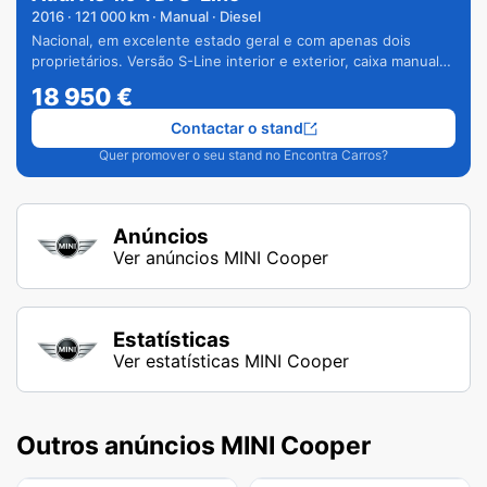
2016
·
121 000
km · Manual · Diesel
Nacional, em excelente estado geral e com apenas dois
proprietários. Versão S-Line interior e exterior, caixa manual
de 6 velocidades e vários extras.
18 950
€
Contactar o stand
Quer promover o seu stand no Encontra Carros?
Anúncios
Ver anúncios MINI Cooper
Estatísticas
Ver estatísticas MINI Cooper
Outros anúncios MINI Cooper