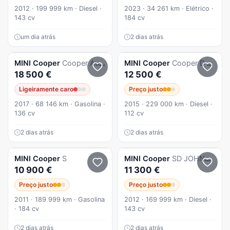
2012 · 199 999 km · Diesel ·
2023 · 34 261 km · Elétrico ·
143 cv
184 cv
um dia atrás
2 dias atrás
MINI
Cooper
Cooper Auto
MINI
Cooper
Cooper D Auto
18 500 €
12 500 €
Ligeiramente caro
Preço justo
2017 · 68 146 km · Gasolina ·
2015 · 229 000 km · Diesel ·
136 cv
112 cv
2 dias atrás
2 dias atrás
MINI
Cooper
S
MINI
Cooper
SD JOHNNY COOPER WORKS
10 900 €
11 300 €
Preço justo
Preço justo
2011 · 189 999 km · Gasolina
2012 · 169 999 km · Diesel ·
· 184 cv
143 cv
2 dias atrás
2 dias atrás