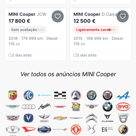
MINI
Cooper
JCW
MINI
Cooper
D Caixa Automatica - Diesel - 5 Portas - C/ GPS - C/ Garantia
17 800 €
12 500 €
Sem avaliação
Ligeiramente caro
2018 · 179 999 km · Diesel ·
2015 · 199 999 km · Diesel ·
116 cv
116 cv
2 dias atrás
2 dias atrás
Ver todos os anúncios MINI Cooper