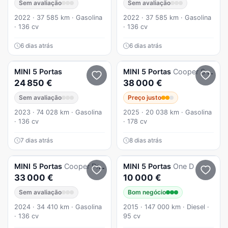
Sem avaliação
Sem avaliação
2022 · 37 585 km · Gasolina
2022 · 37 585 km · Gasolina
· 136 cv
· 136 cv
6 dias atrás
6 dias atrás
MINI
5 Portas
MINI
5 Portas
Cooper S Auto
24 850 €
38 000 €
Sem avaliação
Preço justo
2023 · 74 028 km · Gasolina
2025 · 20 038 km · Gasolina
· 136 cv
· 178 cv
7 dias atrás
8 dias atrás
MINI
5 Portas
Cooper Premium Classic Auto
MINI
5 Portas
One D
33 000 €
10 000 €
Sem avaliação
Bom negócio
2024 · 34 410 km · Gasolina
2015 · 147 000 km · Diesel ·
· 136 cv
95 cv