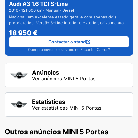
Audi A3 1.6 TDI S-Line
2016
·
121 000
km · Manual · Diesel
Nacional, em excelente estado geral e com apenas dois
proprietários. Versão S-Line interior e exterior, caixa manual
de 6 velocidades e vários extras.
18 950
€
Contactar o stand
Quer promover o seu stand no Encontra Carros?
Anúncios
Ver anúncios MINI 5 Portas
Estatísticas
Ver estatísticas MINI 5 Portas
Outros anúncios MINI 5 Portas