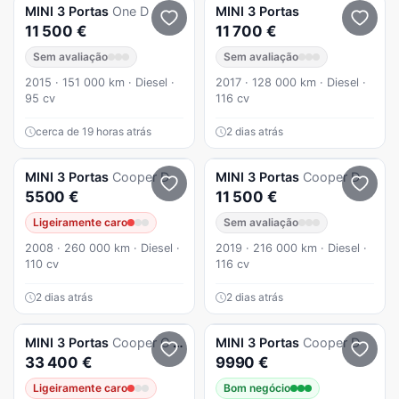
MINI
3 Portas
One D
MINI
3 Portas
11 500 €
11 700 €
Sem avaliação
Sem avaliação
2015 · 151 000 km · Diesel ·
2017 · 128 000 km · Diesel ·
95 cv
116 cv
cerca de 19 horas atrás
2 dias atrás
MINI
3 Portas
Cooper D
MINI
3 Portas
Cooper D
5500 €
11 500 €
Ligeiramente caro
Sem avaliação
2008 · 260 000 km · Diesel ·
2019 · 216 000 km · Diesel ·
110 cv
116 cv
2 dias atrás
2 dias atrás
MINI
3 Portas
Cooper C Classic M
MINI
3 Portas
Cooper D
33 400 €
9990 €
Ligeiramente caro
Bom negócio