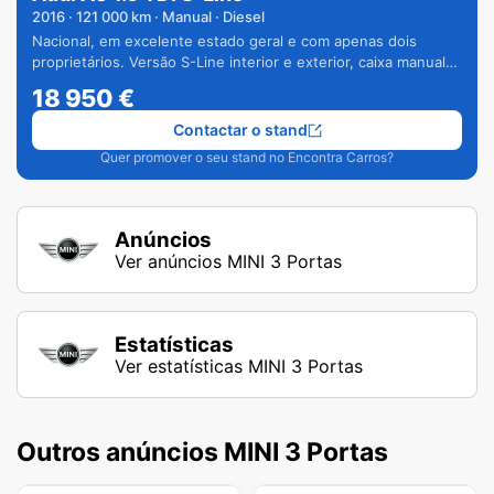
2016
·
121 000
km · Manual · Diesel
Nacional, em excelente estado geral e com apenas dois
proprietários. Versão S-Line interior e exterior, caixa manual
de 6 velocidades e vários extras.
18 950
€
Contactar o stand
Quer promover o seu stand no Encontra Carros?
Anúncios
Ver anúncios MINI 3 Portas
Estatísticas
Ver estatísticas MINI 3 Portas
Outros anúncios MINI 3 Portas