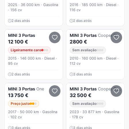
2025 · 36 000 km · Gasolina
2016 · 185 000 km · Diesel ·
· 156 cv
116 cv
2 dias atrás
2 dias atrás
MINI
3 Portas
MINI
3 Portas
Cooper D
12 100 €
2800 €
Ligeiramente caro
Sem avaliação
2015 · 146 000 km · Diesel ·
2010 · 160 000 km · Diesel ·
95 cv
112 cv
2 dias atrás
3 dias atrás
MINI
3 Portas
One
MINI
3 Portas
Cooper S Resolute Edition Auto
13 750 €
32 500 €
Preço justo
Sem avaliação
2017 · 50 000 km · Gasolina
2023 · 33 877 km · Gasolina
· 102 cv
· 178 cv
3 dias atrás
3 dias atrás